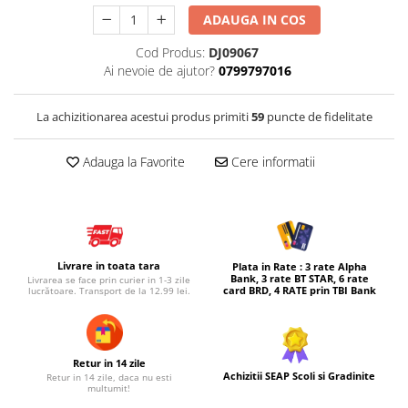
ADAUGA IN COS
Micul explorator
Nisip kinetic
Cod Produs:
DJ09067
Ai nevoie de ajutor?
0799797016
Pictura, modelaj si accesorii
Tarcuri si corturi
La achizitionarea acestui produs primiti
59
puncte de fidelitate
Tarc joaca copii
Tarc joaca bebe
Adauga la Favorite
Cere informatii
Tarc joaca cu bile
Corturi copii
Livrare in toata tara
Plata in Rate : 3 rate Alpha
Bank, 3 rate BT STAR, 6 rate
Livrarea se face prin curier in 1-3 zile
card BRD, 4 RATE prin TBI Bank
lucrătoare. Transport de la 12.99 lei.
Retur in 14 zile
Achizitii SEAP Scoli si Gradinite
Retur in 14 zile, daca nu esti
multumit!