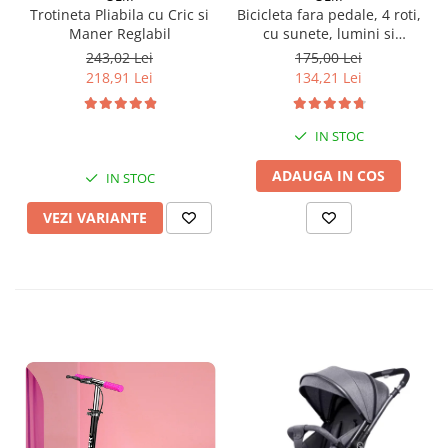
Trotineta Pliabila cu Cric si
Bicicleta fara pedale, 4 roti,
Maner Reglabil
cu sunete, lumini si
baloane de sapun
243,02 Lei
175,00 Lei
218,91 Lei
134,21 Lei
IN STOC
ADAUGA IN COS
IN STOC
VEZI VARIANTE