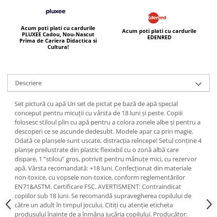
Acum poti plati cu cardurile
Acum poti plati cu cardurile
PLUXEE Cadou, Nou-Nascut
EDENRED
Prima de Cariera Didactica si
Cultura!
Descriere
Set pictură cu apă Un set de pictat pe bază de apă special
conceput pentru micuții cu vârsta de 18 luni și peste. Copiii
folosesc stiloul plin cu apă pentru a colora zonele albe și pentru a
descoperi ce se ascunde dedesubt. Modele apar ca prin magie.
Odată ce planșele sunt uscate, distracția reîncepe! Setul conține 4
planșe preilustrate din plastic flexixbil cu o zonă albă care
dispare, 1 ”stilou” gros, potrivit pentru mânuțe mici, cu rezervor
apă. Vârsta recomandată: +18 luni. Confecționat din materiale
non-toxice, cu vopsele non-toxice, conform reglementărilor
EN71&ASTM. Certificare FSC. AVERTISMENT: Contraindicat
copiilor sub 18 luni. Se recomandă supravegherea copilului de
către un adult în timpul jocului. Citiți cu atenție eticheta
produsului înainte de a înmâna jucăria copilului. Producător: