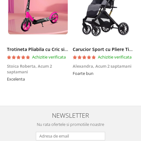
Trotineta Pliabila cu Cric si Maner Reglabil
Carucior Sport cu Pliere Tip Troller si Maner Reversibil - Gri
Achizitie verificata
Achizitie verificata
Stoica Roberta,
Acum 2
Alexandra,
Acum 2 saptamani
E
saptamani
Foarte bun
F
Excelenta
NEWSLETTER
Nu rata ofertele si promotiile noastre