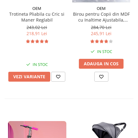
OEM
OEM
Trotineta Pliabila cu Cric si
Birou pentru Copii din MDF
Maner Reglabil
cu Inaltime Ajustabila,
Model Astronaut
243,02 Lei
284,70 Lei
218,91 Lei
245,91 Lei
IN STOC
ADAUGA IN COS
IN STOC
VEZI VARIANTE