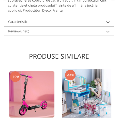
supravegherea copilului de către un adult în timpul jocului. Citiți
cu atenție eticheta produsului înainte de a înmâna jucăria
copilului. Producător: Djeco, Franța
Caracteristici
Review-uri
(0)
PRODUSE SIMILARE
-14%
-10%