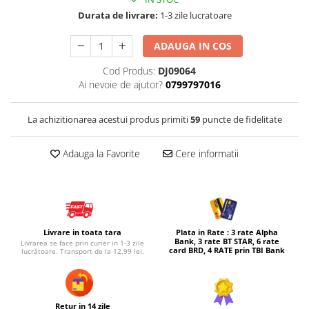
Durata de livrare:
1-3 zile lucratoare
Micul explorator
Nisip kinetic
ADAUGA IN COS
Pictura, modelaj si accesorii
Cod Produs:
DJ09064
Tarcuri si corturi
Ai nevoie de ajutor?
0799797016
Tarc joaca copii
La achizitionarea acestui produs primiti
59
puncte de fidelitate
Tarc joaca bebe
Tarc joaca cu bile
Adauga la Favorite
Cere informatii
Corturi copii
Livrare in toata tara
Plata in Rate : 3 rate Alpha
Bank, 3 rate BT STAR, 6 rate
Livrarea se face prin curier in 1-3 zile
card BRD, 4 RATE prin TBI Bank
lucrătoare. Transport de la 12.99 lei.
Retur in 14 zile