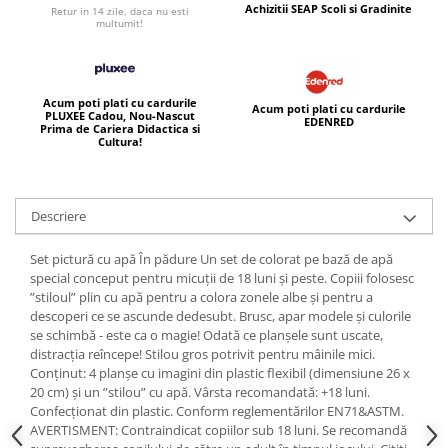
Achizitii SEAP Scoli si Gradinite
Retur in 14 zile, daca nu esti
multumit!
Acum poti plati cu cardurile
Acum poti plati cu cardurile
PLUXEE Cadou, Nou-Nascut
EDENRED
Prima de Cariera Didactica si
Cultura!
Descriere
Set pictură cu apă În pădure Un set de colorat pe bază de apă
special conceput pentru micuții de 18 luni și peste. Copiii folosesc
”stiloul” plin cu apă pentru a colora zonele albe și pentru a
descoperi ce se ascunde dedesubt. Brusc, apar modele și culorile
se schimbă - este ca o magie! Odată ce planșele sunt uscate,
distracția reîncepe! Stilou gros potrivit pentru mâinile mici.
Conținut: 4 planșe cu imagini din plastic flexibil (dimensiune 26 x
20 cm) și un ”stilou” cu apă. Vârsta recomandată: +18 luni.
Confecționat din plastic. Conform reglementărilor EN71&ASTM.
AVERTISMENT: Contraindicat copiilor sub 18 luni. Se recomandă