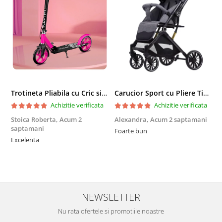
Trotineta Pliabila cu Cric si Maner Reglabil
Carucior Sport cu Pliere Tip Troller si Maner Reversibil - Gri
Achizitie verificata
Achizitie verificata
Stoica Roberta,
Acum 2
Alexandra,
Acum 2 saptamani
E
saptamani
Foarte bun
F
Excelenta
NEWSLETTER
Nu rata ofertele si promotiile noastre