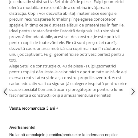
Joc educativ și distractiv: Setul de 40 de piese - Fulgii geometrici
oferă o modalitate excelentă de a combina învățarea cu
distracția. Copiii vor dezvolta abilități matematice esențiale,
precum recunoașterea formelor și înțelegerea conceptelor
spațiale, în timp ce se distrează alături de prieteni sau în familie.
Ideal pentru toate vârstele: Datorită designului său simplu și
provocărilor adaptabile, acest set de construcție este potrivit
pentru copiii de toate vârstele. Fie că sunt preșcolari care își
dezvoltă coordonarea motrică sau copii mai mari în căutarea
unui joc captivant, Fulgii geometrici se potrivesc perfect pentru
toți.
Alege Setul de construcție cu 40 de piese - Fulgii geometrici
pentru copii și dăruiește-le celor mici o oportunitate unică de a-și
exersa creativitatea și de a-și construi propriile aventuri. Acest
cadou educativ va fi cu siguranță o alegere inspirată pentru orice
ocazie specială! Comandă acum și pregătește-te pentru o lume
fascinantă a construcțiilor și a amuzamentului nelimitat!
Varsta recomandata 3 ani +
Avertismente!
Nu lasati ambalajele jucariilor/produselor la indemana copiilor.