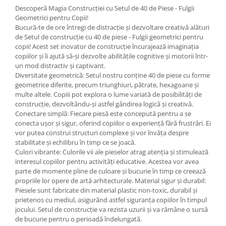
Descoperă Magia Construcției cu Setul de 40 de Piese - Fulgii
Geometrici pentru Copii!
Bucură-te de ore întregi de distracție și dezvoltare creativă alături
de Setul de construcție cu 40 de piese - Fulgii geometrici pentru
copii! Acest set inovator de construcție încurajează imaginația
copiilor și îi ajută să-și dezvolte abilitățile cognitive și motorii într-
un mod distractiv și captivant.
Diversitate geometrică: Setul nostru conține 40 de piese cu forme
geometrice diferite, precum triunghiuri, pătrate, hexagoane și
multe altele. Copiii pot explora o lume variată de posibilități de
construcție, dezvoltându-și astfel gândirea logică și creativă.
Conectare simplă: Fiecare piesă este concepută pentru a se
conecta ușor și sigur, oferind copiilor o experiență fără frustrări. Ei
vor putea construi structuri complexe și vor învăța despre
stabilitate și echilibru în timp ce se joacă.
Culori vibrante: Culorile vii ale pieselor atrag atenția și stimulează
interesul copiilor pentru activități educative. Acestea vor avea
parte de momente pline de culoare și bucurie în timp ce creează
propriile lor opere de artă arhitecturale. Material sigur și durabil:
Piesele sunt fabricate din material plastic non-toxic, durabil și
prietenos cu mediul, asigurând astfel siguranța copiilor în timpul
jocului. Setul de construcție va rezista uzurii și va rămâne o sursă
de bucurie pentru o perioadă îndelungată.