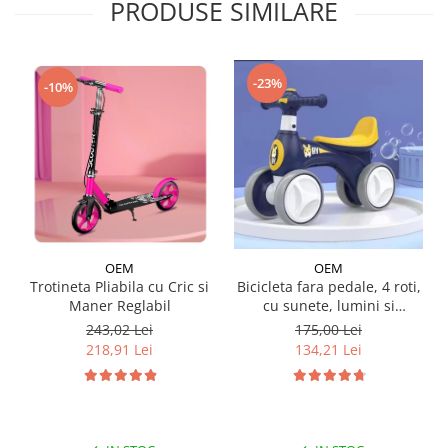
PRODUSE SIMILARE
-23%
-10%
OEM
OEM
Trotineta Pliabila cu Cric si
Bicicleta fara pedale, 4 roti,
Maner Reglabil
cu sunete, lumini si
baloane de sapun
243,02 Lei
175,00 Lei
218,91 Lei
134,21 Lei