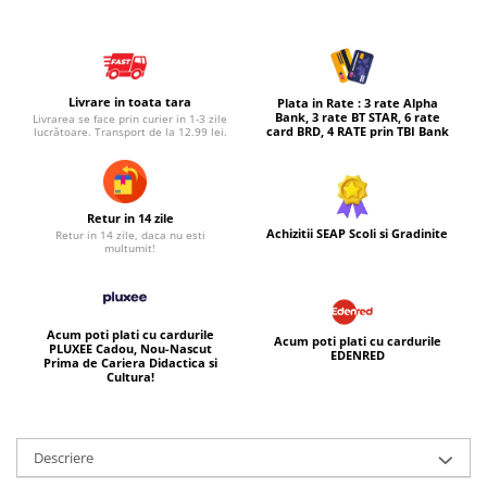
Micul explorator
Nisip kinetic
Pictura, modelaj si accesorii
Livrare in toata tara
Plata in Rate : 3 rate Alpha
Bank, 3 rate BT STAR, 6 rate
Livrarea se face prin curier in 1-3 zile
Tarcuri si corturi
card BRD, 4 RATE prin TBI Bank
lucrătoare. Transport de la 12.99 lei.
Tarc joaca copii
Tarc joaca bebe
Tarc joaca cu bile
Retur in 14 zile
Achizitii SEAP Scoli si Gradinite
Retur in 14 zile, daca nu esti
Corturi copii
multumit!
Acum poti plati cu cardurile
Acum poti plati cu cardurile
PLUXEE Cadou, Nou-Nascut
EDENRED
Prima de Cariera Didactica si
Cultura!
Descriere