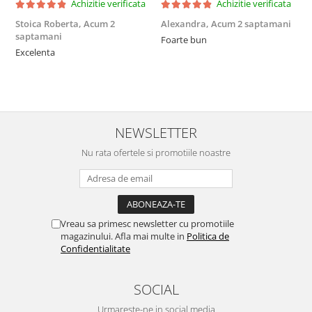
Achizitie verificata
Achizitie verificata
Stoica Roberta,
Acum 2
Alexandra,
Acum 2 saptamani
E
saptamani
Foarte bun
F
Excelenta
NEWSLETTER
Nu rata ofertele si promotiile noastre
Vreau sa primesc newsletter cu promotiile
magazinului. Afla mai multe in
Politica de
Confidentialitate
SOCIAL
Urmareste-ne in social media