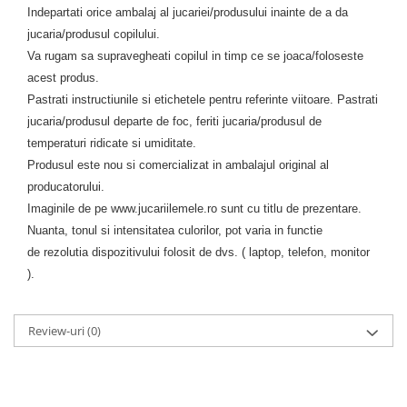
Indepartati orice ambalaj al jucariei/produsului inainte de a da
jucaria/produsul copilului.
Va rugam sa supravegheati copilul in timp ce se joaca/foloseste
acest produs
.
Pastrati instructiunile si etichetele pentru referinte viitoare. Pastrati
jucaria/produsul departe de foc, feriti jucaria/produsul de
temperaturi ridicate si umiditate.
Produsul este nou si comercializat in ambalajul original al
producatorului.
Imaginile de pe www.
jucariilemele
.ro
sunt cu titlu de prezentare
.
Nuanta, tonul si intensitatea culori
lor,
pot varia in functie
de
rezolutia dispozitivului folosit de dvs. ( laptop, telefon, monitor
).
Review-uri
(0)