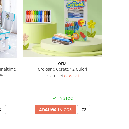
-38%
OEM
Inaltime
Creioane Cerate 12 Culori
Joc Monte
aut
E
35,00 Lei
8,39 Lei
IN STOC
ADAUGA IN COS
AD