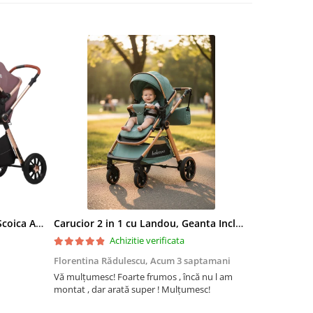
Carucior 3 in 1, Landou Inclus, Scoica Auto, Reversibil, Pliabil, Cadru din Aluminiu, 0-36 luni, ROZ PRAFUIT
Carucior 2 in 1 cu Landou, Geanta Inclusa, Cadru de Aluminiu, Roti Pivotante 360 si Suport Pahar, 0-36 Luni, TURCOAZ
Achizitie verificata
Florentina Rădulescu,
Acum 3 saptamani
Violeta Teo
Vă mulțumesc! Foarte frumos , încă nu l am
Cuburile com
montat , dar arată super ! Mulțumesc!
colorate și c
ele. Coletul 