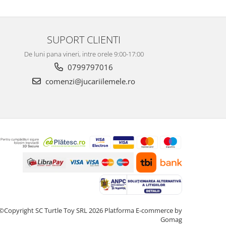
repede, iar 
firmei jucării
Recomand din
SUPORT CLIENTI
De luni pana vineri, intre orele 9:00-17:00
0799797016
comenzi@jucariilemele.ro
©Copyright SC Turtle Toy SRL 2026
Platforma E-commerce by
Gomag