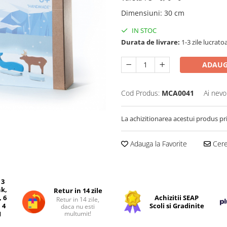
Dimensiuni
:
30 cm
IN STOC
Durata de livrare:
1-3 zile lucrato
ADAUG
Cod Produs:
MCA0041
Ai nevo
La achizitionarea acestui produs pr
Adauga la Favorite
Cere 
 3
nk,
Retur in 14 zile
, 6
Achizitii SEAP
Retur in 14 zile,
 4
Scoli si Gradinite
daca nu esti
multumit!
I