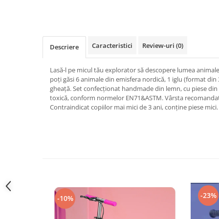
Micul explorator
Nisip kinetic
Pictura, modelaj si accesorii
Caracteristici
Review-uri
(0)
Descriere
Tarcuri si corturi
Lasă-l pe micul tău explorator să descopere lumea animalelo
Tarc joaca copii
poți găsi 6 animale din emisfera nordică, 1 iglu (format din 
Tarc joaca bebe
gheață. Set confecționat handmade din lemn, cu piese din
toxică, conform normelor EN71&ASTM. Vârsta recomandat
Tarc joaca cu bile
Contraindicat copiilor mai mici de 3 ani, conține piese mic
Corturi copii
-23%
-10%