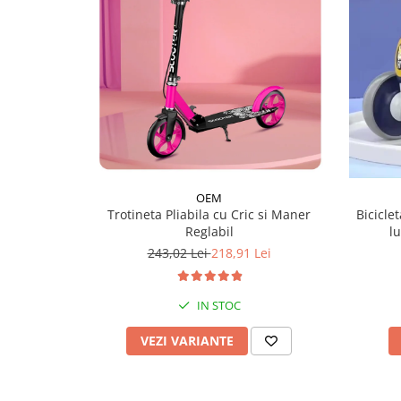
OEM
Trotineta Pliabila cu Cric si Maner
Biciclet
Reglabil
l
243,02 Lei
218,91 Lei
IN STOC
VEZI VARIANTE