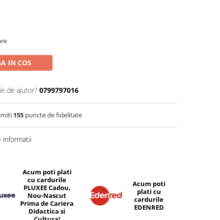
are
A IN COS
ie de ajutor?
0799797016
imiti
155
puncte de fidelitate
informatii
Acum poti plati
cu cardurile
Acum poti
PLUXEE Cadou,
plati cu
Nou-Nascut
cardurile
Prima de Cariera
EDENRED
Didactica si
Cultura!