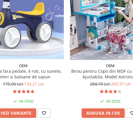
OEM
OEM
a fara pedale, 4 roti, cu sunete,
Birou pentru Copii din MDF cu 
umini si baloane de sapun
Ajustabila, Model Astron
175,00 Lei
134,21 Lei
284,70 Lei
245,91 Lei
IN STOC
IN STOC
VEZI VARIANTE
ADAUGA IN COS