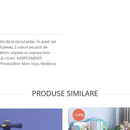
r de la cercul polar. În acest set
3 piese), 2 cuburi pe post de
 lemn, vopsite cu vopsea non-
ă: +3 ani. AVERTISMENT!
i. Producător: Marc toys, Moldova
PRODUSE SIMILARE
-14%