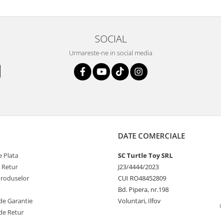
SOCIAL
Urmareste-ne in social media
DATE COMERCIALE
 Plata
SC Turtle Toy SRL
e Retur
J23/4444/2023
Produselor
CUI RO48452809
Bd. Pipera, nr.198
de Garantie
Voluntari, Ilfov
de Retur