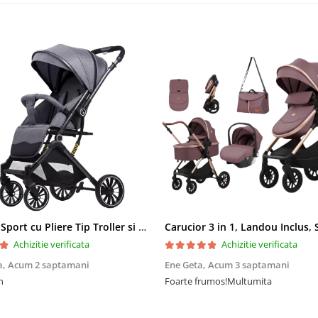
Carucior Sport cu Pliere Tip Troller si Maner Reversibil - Gri
Achizitie verificata
Achizitie verificata
a,
Acum 2 saptamani
Ene Geta,
Acum 3 saptamani
n
Foarte frumos!Multumita