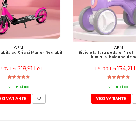
OEM
OEM
iabila cu Cric si Maner Reglabil
Bicicleta fara pedale, 4 roti
lumini si baloane de 
218,91 Lei
134,21 
3,02 Lei
175,00 Lei
In stoc
In stoc
EZI VARIANTE
VEZI VARIANTE