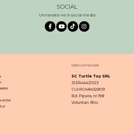
SOCIAL
Urmareste-ne in social media
Date comerciale
SC Turtle Toy SRL
a
r
J23/4444/2023
selor
CUI RO48452809
Bd. Pipera, nr.198
rantie
Voluntari, Ilfov
tur