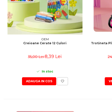
OEM
Trotineta Pl
Creioane Cerate 12 Culori
8,39 Lei
24
35,00 Lei
In stoc
V
ADAUGA IN COS