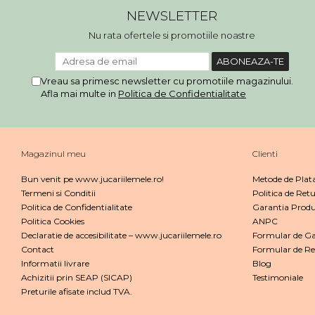
NEWSLETTER
Nu rata ofertele si promotiile noastre
Vreau sa primesc newsletter cu promotiile magazinului.
Afla mai multe in
Politica de Confidentialitate
Magazinul meu
Clienti
Bun venit pe www.jucariilemele.ro!
Metode de Plat
Termeni si Conditii
Politica de Retu
Politica de Confidentialitate
Garantia Produ
Politica Cookies
ANPC
Declaratie de accesibilitate – www.jucariilemele.ro
Formular de Ga
Contact
Formular de Re
Informatii livrare
Blog
Achizitii prin SEAP (SICAP)
Testimoniale
Preturile afisate includ TVA.