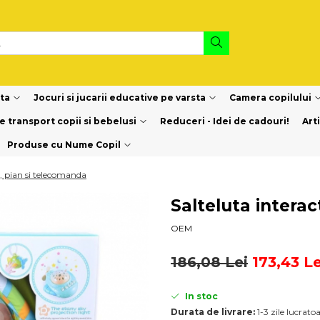
sta
Jocuri si jucarii educative pe varsta
Camera copilului
e transport copii si bebelusi
Reduceri - Idei de cadouri!
Art
Produse cu Nume Copil
a, pian si telecomanda
Salteluta intera
OEM
186,08 Lei
173,43 Le
In stoc
Durata de livrare:
1-3 zile lucrato