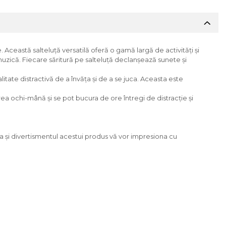
. Această salteluță versatilă oferă o gamă largă de activități și
 muzică. Fiecare săritură pe salteluță declanșează sunete și
itate distractivă de a învăța și de a se juca. Aceasta este
area ochi-mână și se pot bucura de ore întregi de distracție și
ea și divertismentul acestui produs vă vor impresiona cu