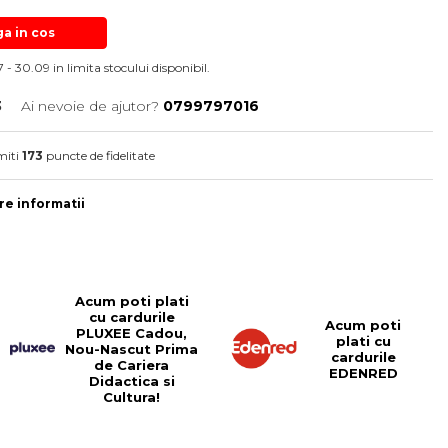
a in cos
 - 30.09 in limita stocului disponibil.
3
Ai nevoie de ajutor?
0799797016
miti
173
puncte de fidelitate
e informatii
Acum poti plati
cu cardurile
Acum poti
PLUXEE Cadou,
plati cu
Nou-Nascut Prima
cardurile
de Cariera
EDENRED
Didactica si
Cultura!