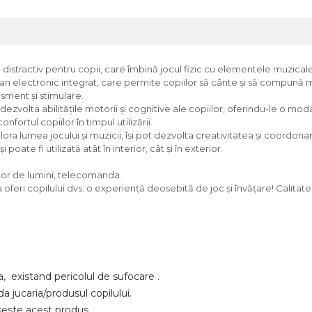
 distractiv pentru copii, care îmbină jocul fizic cu elementele muzicale
n pian electronic integrat, care permite copiilor să cânte și să compună
sment și stimulare.
zvolta abilitățile motorii și cognitive ale copiilor, oferindu-le o modal
nfortul copiilor în timpul utilizării.
xplora lumea jocului și muzicii, își pot dezvolta creativitatea și coordon
oate fi utilizată atât în interior, cât și în exterior.
ctor de lumini, telecomanda.
oferi copilului dvs. o experiență deosebită de joc și învățare! Calitat
a, existand pericolul de sufocare .
da jucaria/produsul copilului.
seste acest produs.