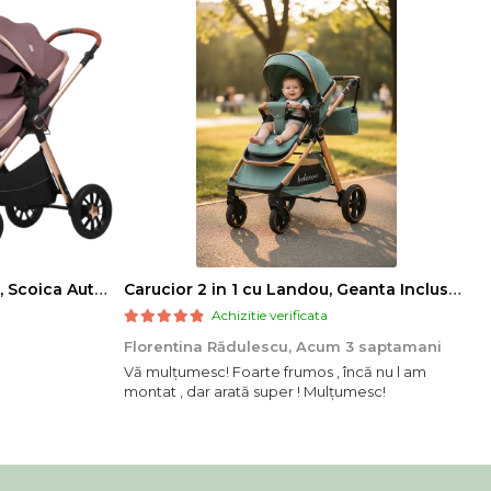
Carucior 3 in 1, Landou Inclus, Scoica Auto, Reversibil, Pliabil, Cadru din Aluminiu, 0-36 luni, ROZ PRAFUIT
Carucior 2 in 1 cu Landou, Geanta Inclusa, Cadru de Aluminiu, Roti Pivotante 360 si Suport Pahar, 0-36 Luni, TURCOAZ
Achizitie verificata
Florentina Rădulescu,
Acum 3 saptamani
Vă mulțumesc! Foarte frumos , încă nu l am
montat , dar arată super ! Mulțumesc!