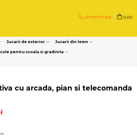
0799797016
0,00
Jucarii de exterior
Jucarii din lemn
icole pentru scoala si gradinita
ctiva cu arcada, pian si telecomanda
i
are