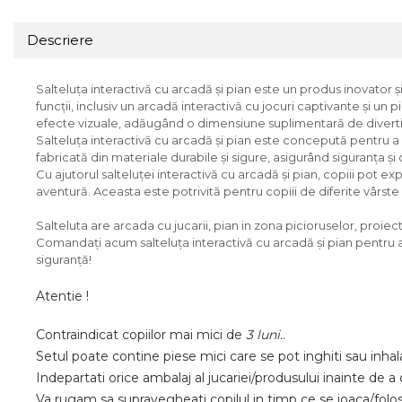
Jucarii motricitate
Descriere
Micul explorator
Nisip kinetic
Salteluța interactivă cu arcadă și pian este un produs inovator și
Pictura, modelaj si accesorii
funcții, inclusiv un arcadă interactivă cu jocuri captivante și u
efecte vizuale, adăugând o dimensiune suplimentară de diverti
Tarcuri si corturi
Salteluța interactivă cu arcadă și pian este concepută pentru a de
Tarc joaca copii
fabricată din materiale durabile și sigure, asigurând siguranța și co
Cu ajutorul salteluței interactivă cu arcadă și pian, copiii pot e
Tarc joaca bebe
aventură. Aceasta este potrivită pentru copiii de diferite vârste și p
Tarc joaca cu bile
Corturi copii
Salteluta are arcada cu jucarii, pian in zona picioruselor, proie
Comandați acum salteluța interactivă cu arcadă și pian pentru a 
siguranță!
Atentie !
Contraindicat copiilor mai mici de
3 luni.
.
Setul poate contine piese mici care se pot inghiti sau inhal
Indepartati orice ambalaj al jucariei/produsului inainte de a 
Va rugam sa supravegheati copilul in timp ce se joaca/folo