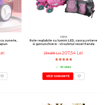
OEM
, cu sunete,
Role reglabile cu lumini LED, casca,cotiere
sapun
si genunchiere - Ursuletul vesel Panda
Lei
207,54 Lei
234,88 Lei
In stoc
VEZI VARIANTE