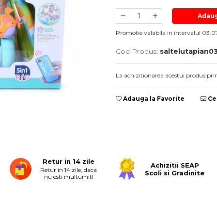
Adaug
Promotie valabila in intervalul 03.07
Cod Produs:
saltelutapian0
La achizitionarea acestui produs pri
Adauga la Favorite
Cer
Retur in 14 zile
Achizitii SEAP
Retur in 14 zile, daca
Scoli si Gradinite
nu esti multumit!