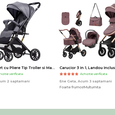
Carucior Sport cu Pliere Tip Troller si Maner Reversibil - Gri
izitie verificata
Achizitie verificata
um 2 saptamani
Ene Geta,
Acum 3 saptamani
Foarte frumos!Multumita