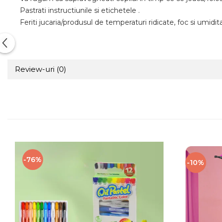
Pastrati instructiunile si etichetele
.
F
eriti jucaria/produsul de temperaturi ridicate
, foc
si umidit
Review-uri
(0)
-76%
-10%