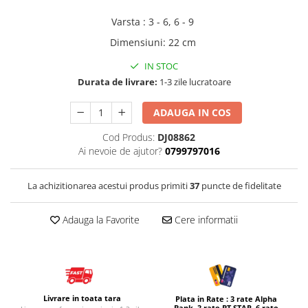
Micul explorator
Varsta
:
3 - 6, 6 - 9
Nisip kinetic
Dimensiuni
:
22 cm
Pictura, modelaj si accesorii
IN STOC
Tarcuri si corturi
Durata de livrare:
1-3 zile lucratoare
Tarc joaca copii
ADAUGA IN COS
Tarc joaca bebe
Cod Produs:
DJ08862
Tarc joaca cu bile
Ai nevoie de ajutor?
0799797016
Corturi copii
La achizitionarea acestui produs primiti
37
puncte de fidelitate
Adauga la Favorite
Cere informatii
Livrare in toata tara
Plata in Rate : 3 rate Alpha
Bank, 3 rate BT STAR, 6 rate