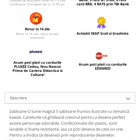
Livrarea se face prin curier in 1-3 zile
card BRD, 4 RATE prin TBI Bank
lucrătoare. Transport de la 12.99 lei.
Retur in 14 zile
Achizitii SEAP Scoli si Gradinite
Retur in 14 zile, daca nu esti
multumit!
Acum poti plati cu cardurile
Acum poti plati cu cardurile
PLUXEE Cadou, Nou-Nascut
EDENRED
Prima de Cariera Didactica si
Cultura!
Descriere
Șabloane O lume magică 5 șabloane frumos ilustrate cu tematică
kawaii. Canelurile vă ghidează creionul pentru a desena perfect
aceste personaje adorabile. Confectionate din plastic, sunt
lavabile si foarte rezistente, asa ca poti desena de cate ori vrei.
Pentru a învăța să desenezi prin reproducerea desenelor.