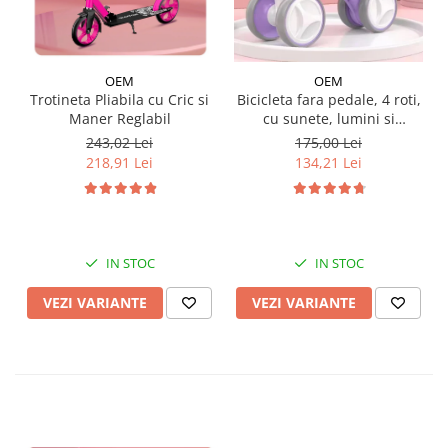
OEM
OEM
Trotineta Pliabila cu Cric si
Bicicleta fara pedale, 4 roti,
Maner Reglabil
cu sunete, lumini si
baloane de sapun
243,02 Lei
175,00 Lei
218,91 Lei
134,21 Lei
IN STOC
IN STOC
VEZI VARIANTE
VEZI VARIANTE