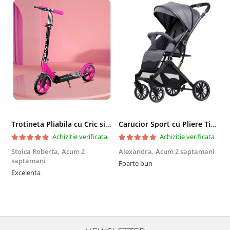
Trotineta Pliabila cu Cric si Maner Reglabil
Carucior Sport cu Pliere Tip Troller si Maner Reversibil - Gri
Achizitie verificata
Achizitie verificata
Stoica Roberta,
Acum 2
Alexandra,
Acum 2 saptamani
E
saptamani
Foarte bun
F
Excelenta