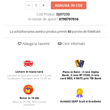
ADAUGA IN COS
Micul explorator
Nisip kinetic
Cod Produs:
DJ07230
Ai nevoie de ajutor?
0799797016
Pictura, modelaj si accesorii
Tarcuri si corturi
La achizitionarea acestui produs primiti
83
puncte de fidelitate
Tarc joaca copii
Tarc joaca bebe
Adauga la Favorite
Cere informatii
Tarc joaca cu bile
Corturi copii
Livrare in toata tara
Plata in Rate : 3 rate Alpha
Bank, 3 rate BT STAR, 6 rate
Livrarea se face prin curier in 1-3 zile
card BRD, 4 RATE prin TBI Bank
lucrătoare. Transport de la 12.99 lei.
Retur in 14 zile
Achizitii SEAP Scoli si Gradinite
Retur in 14 zile, daca nu esti
multumit!