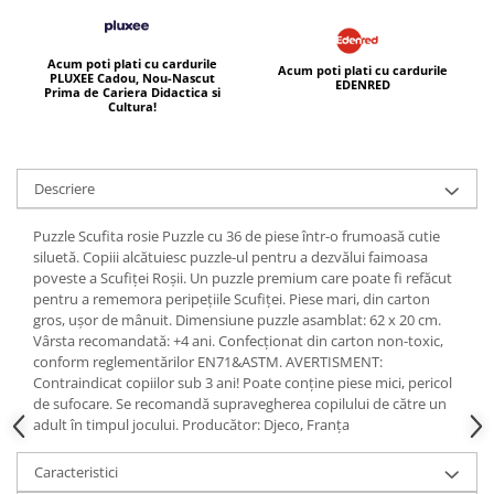
Acum poti plati cu cardurile
Acum poti plati cu cardurile
PLUXEE Cadou, Nou-Nascut
EDENRED
Prima de Cariera Didactica si
Cultura!
Descriere
Puzzle Scufita rosie Puzzle cu 36 de piese într-o frumoasă cutie
siluetă. Copiii alcătuiesc puzzle-ul pentru a dezvălui faimoasa
poveste a Scufiței Roșii. Un puzzle premium care poate fi refăcut
pentru a rememora peripețiile Scufiței. Piese mari, din carton
gros, ușor de mânuit. Dimensiune puzzle asamblat: 62 x 20 cm.
Vârsta recomandată: +4 ani. Confecționat din carton non-toxic,
conform reglementărilor EN71&ASTM. AVERTISMENT:
Contraindicat copiilor sub 3 ani! Poate conține piese mici, pericol
de sufocare. Se recomandă supravegherea copilului de către un
adult în timpul jocului. Producător: Djeco, Franța
Caracteristici