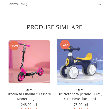
Review-uri
(0)
PRODUSE SIMILARE
-23%
-10%
OEM
OEM
Trotineta Pliabila cu Cric si
Bicicleta fara pedale, 4 roti,
Maner Reglabil
cu sunete, lumini si
baloane de sapun
243,02 Lei
175,00 Lei