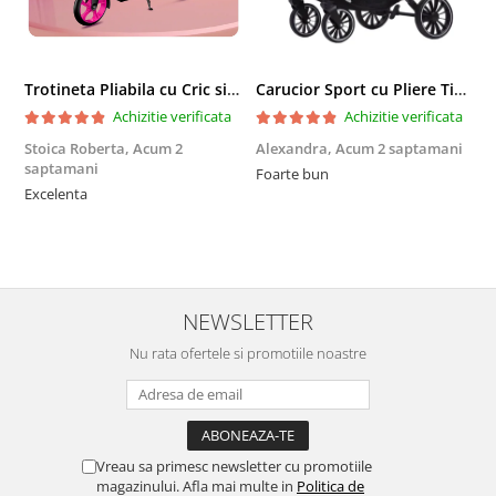
Trotineta Pliabila cu Cric si Maner Reglabil
Carucior Sport cu Pliere Tip Troller si Maner Reversibil - Gri
Achizitie verificata
Achizitie verificata
Stoica Roberta,
Acum 2
Alexandra,
Acum 2 saptamani
E
saptamani
Foarte bun
F
Excelenta
NEWSLETTER
Nu rata ofertele si promotiile noastre
Vreau sa primesc newsletter cu promotiile
magazinului. Afla mai multe in
Politica de