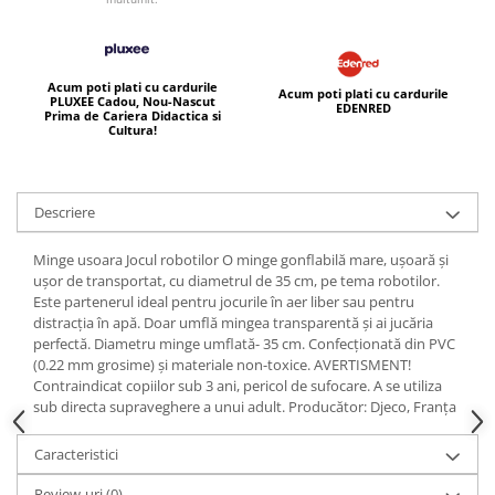
Acum poti plati cu cardurile
Acum poti plati cu cardurile
PLUXEE Cadou, Nou-Nascut
EDENRED
Prima de Cariera Didactica si
Cultura!
Descriere
Minge usoara Jocul robotilor O minge gonflabilă mare, ușoară și
ușor de transportat, cu diametrul de 35 cm, pe tema robotilor.
Este partenerul ideal pentru jocurile în aer liber sau pentru
distracția în apă. Doar umflă mingea transparentă și ai jucăria
perfectă. Diametru minge umflată- 35 cm. Confecționată din PVC
(0.22 mm grosime) și materiale non-toxice. AVERTISMENT!
Contraindicat copiilor sub 3 ani, pericol de sufocare. A se utiliza
sub directa supraveghere a unui adult. Producător: Djeco, Franța
Caracteristici
Review-uri
(0)