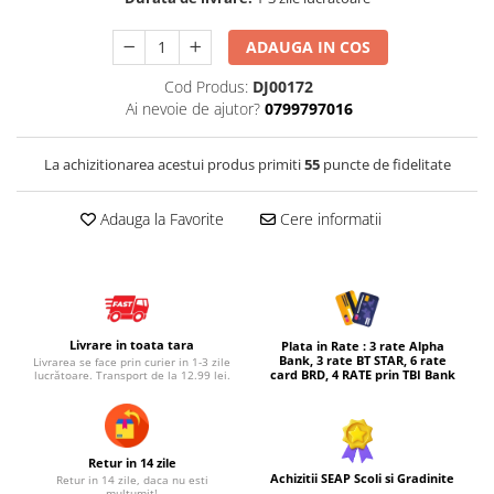
Micul explorator
ADAUGA IN COS
Nisip kinetic
Cod Produs:
DJ00172
Pictura, modelaj si accesorii
Ai nevoie de ajutor?
0799797016
Tarcuri si corturi
La achizitionarea acestui produs primiti
55
puncte de fidelitate
Tarc joaca copii
Tarc joaca bebe
Adauga la Favorite
Cere informatii
Tarc joaca cu bile
Corturi copii
Livrare in toata tara
Plata in Rate : 3 rate Alpha
Bank, 3 rate BT STAR, 6 rate
Livrarea se face prin curier in 1-3 zile
card BRD, 4 RATE prin TBI Bank
lucrătoare. Transport de la 12.99 lei.
Retur in 14 zile
Achizitii SEAP Scoli si Gradinite
Retur in 14 zile, daca nu esti
multumit!