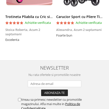
Trotineta Pliabila cu Cric si Maner Reglabil
Carucior Sport cu Pliere Tip Troller si Maner Reversibil - Gri
Achizitie verificata
Achizitie verificata
Stoica Roberta,
Acum 2
Alexandra,
Acum 2 saptamani
E
saptamani
Foarte bun
F
Excelenta
NEWSLETTER
Nu rata ofertele si promotiile noastre
Vreau sa primesc newsletter cu promotiile
magazinului. Afla mai multe in
Politica de
Confidentialitate