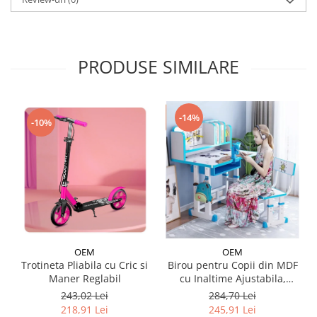
PRODUSE SIMILARE
-14%
-10%
OEM
OEM
Trotineta Pliabila cu Cric si
Birou pentru Copii din MDF
Maner Reglabil
cu Inaltime Ajustabila,
Model Astronaut
243,02 Lei
284,70 Lei
218,91 Lei
245,91 Lei