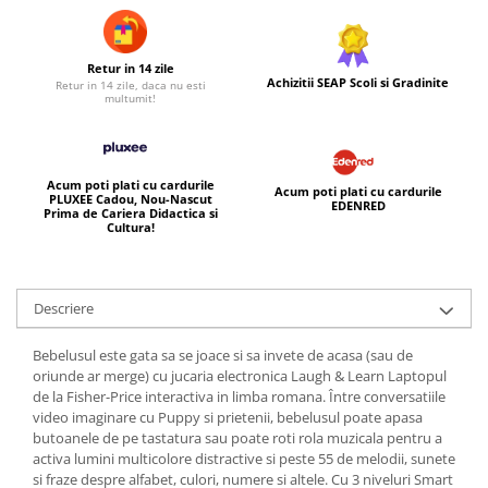
Retur in 14 zile
Achizitii SEAP Scoli si Gradinite
Retur in 14 zile, daca nu esti
multumit!
Acum poti plati cu cardurile
Acum poti plati cu cardurile
PLUXEE Cadou, Nou-Nascut
EDENRED
Prima de Cariera Didactica si
Cultura!
Descriere
Bebelusul este gata sa se joace si sa invete de acasa (sau de
oriunde ar merge) cu jucaria electronica Laugh & Learn Laptopul
de la Fisher-Price interactiva in limba romana. Între conversatiile
video imaginare cu Puppy si prietenii, bebelusul poate apasa
butoanele de pe tastatura sau poate roti rola muzicala pentru a
activa lumini multicolore distractive si peste 55 de melodii, sunete
si fraze despre alfabet, culori, numere si altele. Cu 3 niveluri Smart