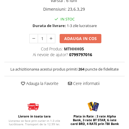
Varsta
:
6 luni
Micul explorator
Dimensiuni
:
23,6.3,29
Nisip kinetic
IN STOC
Pictura, modelaj si accesorii
Durata de livrare:
1-3 zile lucratoare
Tarcuri si corturi
ADAUGA IN COS
Tarc joaca copii
Cod Produs:
MTHHH05
Tarc joaca bebe
Ai nevoie de ajutor?
0799797016
Tarc joaca cu bile
Corturi copii
La achizitionarea acestui produs primiti
264
puncte de fidelitate
Adauga la Favorite
Cere informatii
Livrare in toata tara
Plata in Rate : 3 rate Alpha
Bank, 3 rate BT STAR, 6 rate
Livrarea se face prin curier in 1-3 zile
card BRD, 4 RATE prin TBI Bank
lucrătoare. Transport de la 12.99 lei.