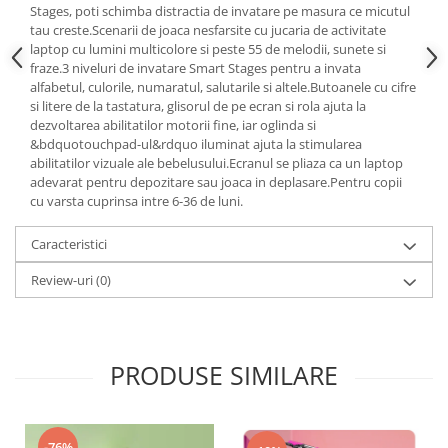
Stages, poti schimba distractia de invatare pe masura ce micutul
tau creste.Scenarii de joaca nesfarsite cu jucaria de activitate
laptop cu lumini multicolore si peste 55 de melodii, sunete si
fraze.3 niveluri de invatare Smart Stages pentru a invata
alfabetul, culorile, numaratul, salutarile si altele.Butoanele cu cifre
si litere de la tastatura, glisorul de pe ecran si rola ajuta la
dezvoltarea abilitatilor motorii fine, iar oglinda si
&bdquotouchpad-ul&rdquo iluminat ajuta la stimularea
abilitatilor vizuale ale bebelusului.Ecranul se pliaza ca un laptop
adevarat pentru depozitare sau joaca in deplasare.Pentru copii
cu varsta cuprinsa intre 6-36 de luni.
Caracteristici
Review-uri
(0)
PRODUSE SIMILARE
-76%