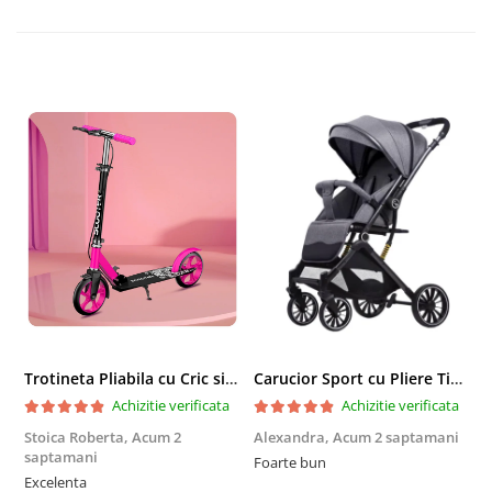
Trotineta Pliabila cu Cric si Maner Reglabil
Carucior Sport cu Pliere Tip Troller si Maner Reversibil - Gri
Achizitie verificata
Achizitie verificata
Stoica Roberta,
Acum 2
Alexandra,
Acum 2 saptamani
E
saptamani
Foarte bun
F
Excelenta