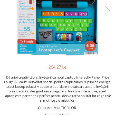
Leagane bebelusi
Seturi de constructie
Jucarii de plus mici
Copii 4 ani+
Copii 4 ani+
Lenjerii de pat copii si bebe
Jucarii vorbarete
Copii 5 ani+
Copii 5 ani+
Jucarii de plus medii
Mobilier pentru copii
Jucarii tip STEM
Copii 6 ani+
Copii 6 ani+
Jucarii de plus mari
Patuturi copii
Jucarii instrumente muzicale
Jucarii fete
Jucarii baieti
Masinute
Papusi
Accesorii copii
264,27 Lei
Busy Board
Dă aripi creativității și învățării cu noul Laptop Interactiv Fisher Price
Laugh & Learn! Dezvoltat special pentru copii curioși și plini de energie,
Figurine cu eroi si personaje
acest laptop educativ aduce o abordare inovatoare asupra învățării
Jocuri de societate
prin joacă. Cu designul său atrăgător și funcțiile interactive, acest
laptop este partenerul perfect pentru dezvoltarea abilităților cognitive
Jocuri si Jucarii in Limba Romana
și motrice ale micuților.
Jucarii de Rol
Culoare
:
MULTICOLOR
Jucarii motricitate