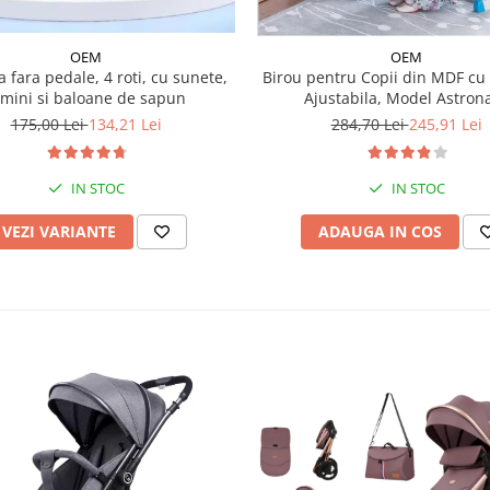
OEM
OEM
a fara pedale, 4 roti, cu sunete,
Birou pentru Copii din MDF cu 
umini si baloane de sapun
Ajustabila, Model Astron
175,00 Lei
134,21 Lei
284,70 Lei
245,91 Lei
IN STOC
IN STOC
VEZI VARIANTE
ADAUGA IN COS