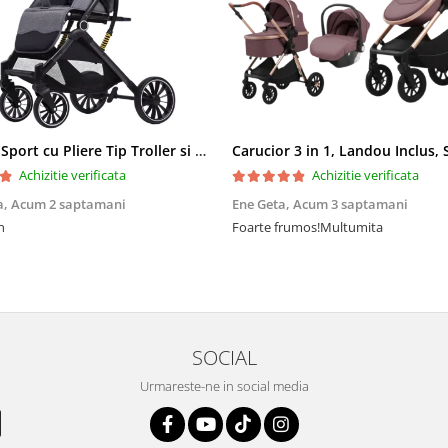
Carucior Sport cu Pliere Tip Troller si Maner Reversibil - Gri
Achizitie verificata
Achizitie verificata
a,
Acum 2 saptamani
Ene Geta,
Acum 3 saptamani
n
Foarte frumos!Multumita
SOCIAL
Urmareste-ne in social media