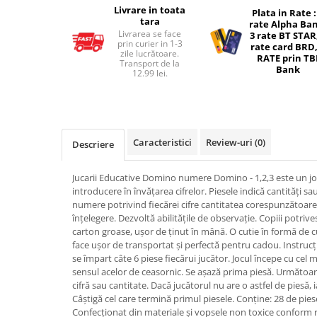
Livrare in toata
Plata in Rate :
Micul explorator
tara
rate Alpha Ba
Livrarea se face
3 rate BT STAR
Nisip kinetic
prin curier in 1-3
rate card BRD,
zile lucrătoare.
RATE prin TB
Pictura, modelaj si accesorii
Transport de la
Bank
12.99 lei.
Tarcuri si corturi
Tarc joaca copii
Tarc joaca bebe
Caracteristici
Review-uri
(0)
Tarc joaca cu bile
Descriere
Corturi copii
Jucarii Educative Domino numere Domino - 1,2,3 este un joc
introducere în învățarea cifrelor. Piesele indică cantități sau 
numere potrivind fiecărei cifre cantitatea corespunzătoare. 
înțelegere. Dezvoltă abilitățile de observație. Copiii potrivesc
carton groase, ușor de ținut în mână. O cutie în formă de 
face ușor de transportat și perfectă pentru cadou. Instrucț
se împart câte 6 piese fiecărui jucător. Jocul începe cu cel m
sensul acelor de ceasornic. Se așază prima piesă. Următoar
cifră sau cantitate. Dacă jucătorul nu are o astfel de piesă, 
Câștigă cel care termină primul piesele. Conține: 28 de pie
Confecționat din materiale și vopsele non toxice confor