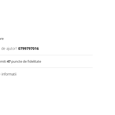
are
 de ajutor?
0799797016
imiti
47
puncte de fidelitate
informatii