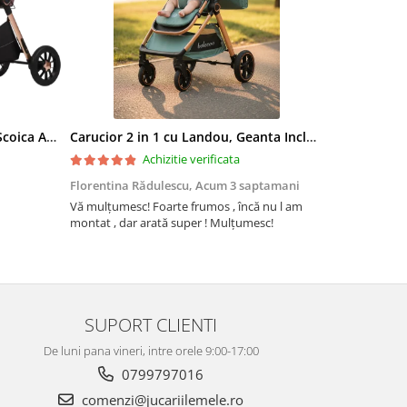
Carucior 3 in 1, Landou Inclus, Scoica Auto, Reversibil, Pliabil, Cadru din Aluminiu, 0-36 luni, ROZ PRAFUIT
Carucior 2 in 1 cu Landou, Geanta Inclusa, Cadru de Aluminiu, Roti Pivotante 360 si Suport Pahar, 0-36 Luni, TURCOAZ
Achizitie verificata
Florentina Rădulescu,
Acum 3 saptamani
Violeta Teo
Vă mulțumesc! Foarte frumos , încă nu l am
Cuburile com
montat , dar arată super ! Mulțumesc!
colorate și c
ele. Coletul 
repede, iar 
firmei jucării
Recomand din
SUPORT CLIENTI
De luni pana vineri, intre orele 9:00-17:00
0799797016
comenzi@jucariilemele.ro