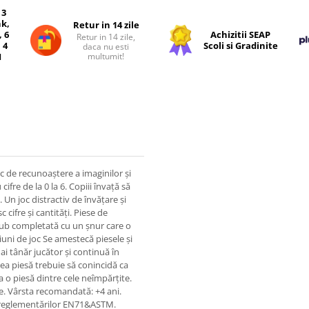
 3
nk,
Retur in 14 zile
, 6
Achizitii SEAP
Retur in 14 zile,
 4
Scoli si Gradinite
daca nu esti
multumit!
I
 de recunoaștere a imaginilor și
cifre de la 0 la 6. Copiii învață să
Un joc distractiv de învățare și
 cifre și cantități. Piese de
cub completată cu un șnur care o
iuni de joc Se amestecă piesele și
ai tânăr jucător și continuă în
ea piesă trebuie să conincidă ca
ia o piesă dintre cele neîmpărțite.
se. Vârsta recomandată: +4 ani.
m reglementărilor EN71&ASTM.