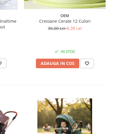
OEM
Inaltime
Creioane Cerate 12 Culori
Joc Monte
aut
E
35,00 Lei
8,39 Lei
IN STOC
ADAUGA IN COS
AD