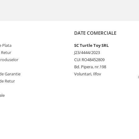
DATE COMERCIALE
 Plata
SC Turtle Toy SRL
e Retur
J23/4444/2023
Produselor
CUI RO48452809
Bd. Pipera, nr.198
de Garantie
Voluntari, Ilfov
de Retur
ale