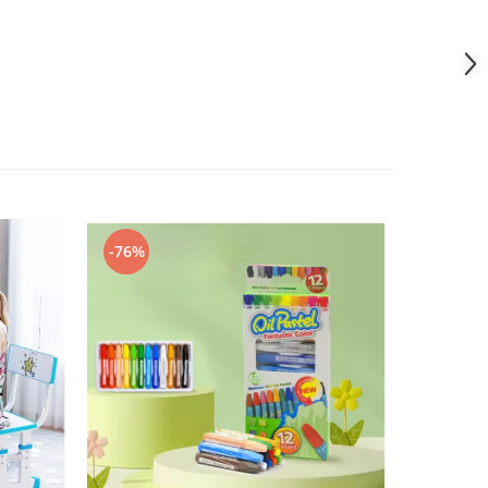
-76%
-38%