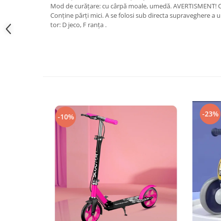
Mod de curățare: cu cârpă moale, umedă. AVERTISMENT! Con
Conține părți mici. A se folosi sub directa supraveghere a
tor: D jeco, F ranța .
-23%
-10%