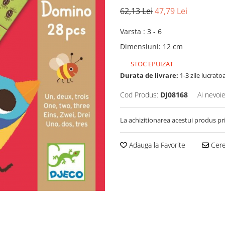
62,13 Lei
47,79 Lei
Varsta
:
3 - 6
Dimensiuni
:
12 cm
STOC EPUIZAT
Durata de livrare:
1-3 zile lucrato
Cod Produs:
DJ08168
Ai nevoie
La achizitionarea acestui produs pr
Adauga la Favorite
Cere 