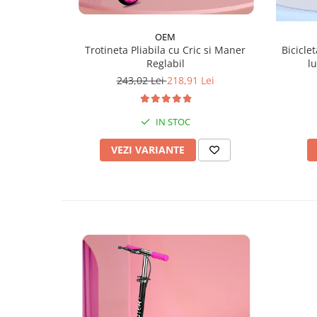
OEM
Trotineta Pliabila cu Cric si Maner
Biciclet
Reglabil
l
243,02 Lei
218,91 Lei
IN STOC
VEZI VARIANTE