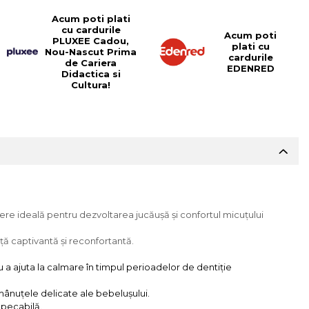
Acum poti plati
cu cardurile
Acum poti
PLUXEE Cadou,
plati cu
Nou-Nascut Prima
cardurile
de Cariera
EDENRED
Didactica si
Cultura!
ere ideală pentru dezvoltarea jucăușă și confortul micuțului
ță captivantă și reconfortantă.
u a ajuta la calmare în timpul perioadelor de dentiție
mânuțele delicate ale bebelușului.
mpecabilă.