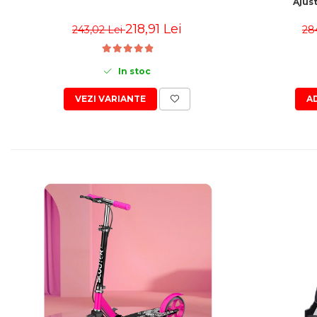
Ajus
218,91 Lei
243,02 Lei
28
In stoc
VEZI VARIANTE
A