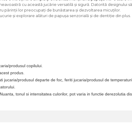
eavoastră cu această jucărie versatilă și sigură. Datorită designului să
u părinții lor preocupați de bunăstarea și dezvoltarea micuților.
ucurie și explorare alături de papușa senzorială și de dentiție din pl
caria/produsul copilului.
 acest produs
.
rati jucaria/produsul departe de foc, feriti jucaria/produsul de temperaturi
atorului.
 Nuanta, tonul si intensitatea culori
lor,
pot varia in functie de
rezolutia dis