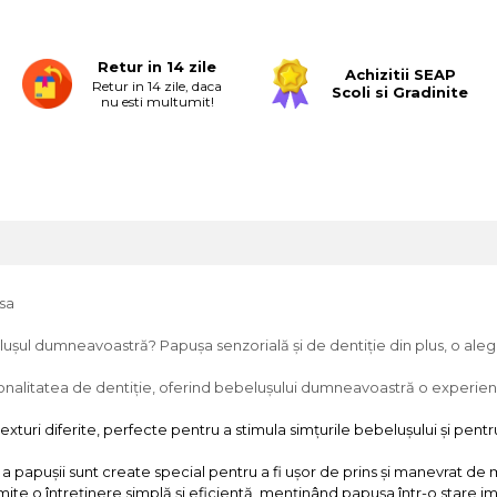
Retur in 14 zile
Achizitii SEAP
Retur in 14 zile, daca
Scoli si Gradinite
nu esti multumit!
usa
elușul dumneavoastră? Papușa senzorială și de dentiție din plus, o aleg
ionalitatea de dentiție, oferind bebelușului dumneavoastră o experien
turi diferite, perfecte pentru a stimula simțurile bebelușului și pentr
apușii sunt create special pentru a fi ușor de prins și manevrat de 
mite o întreținere simplă și eficientă, menținând papușa într-o stare i