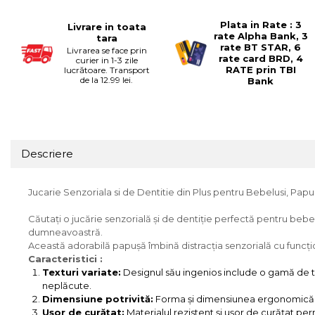
Jucarii motricitate
Plata in Rate : 3
Livrare in toata
Micul explorator
rate Alpha Bank, 3
tara
rate BT STAR, 6
Livrarea se face prin
Nisip kinetic
rate card BRD, 4
curier in 1-3 zile
RATE prin TBI
lucrătoare. Transport
Pictura, modelaj si accesorii
de la 12.99 lei.
Bank
Tarcuri si corturi
Tarc joaca copii
Tarc joaca bebe
Descriere
Tarc joaca cu bile
Corturi copii
Jucarie Senzoriala si de Dentitie din Plus pentru Bebelusi, Pap
Căutați o jucărie senzorială și de dentiție perfectă pentru beb
dumneavoastră.
Această adorabilă papușă îmbină distracția senzorială cu funcț
Caracteristici :
Texturi variate:
Designul său ingenios include o gamă de tex
neplăcute.
Dimensiune potrivită:
Forma și dimensiunea ergonomică a p
Ușor de curățat:
Materialul rezistent și ușor de curățat per