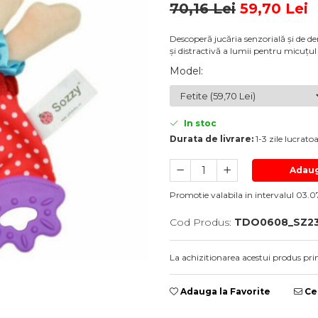
70,16 Lei
59,70 Lei
Descoperă jucăria senzorială și de de
și distractivă a lumii pentru micuțul
Model
:
In stoc
Durata de livrare:
1-3 zile lucrato
Adaug
Promotie valabila in intervalul 03.07
Cod Produs:
TDO0608_SZ2
La achizitionarea acestui produs pri
Adauga la Favorite
Cer