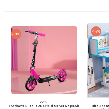
-14%
-10%
OEM
Trotineta Pliabila cu Cric si Maner Reglabil
Birou pent