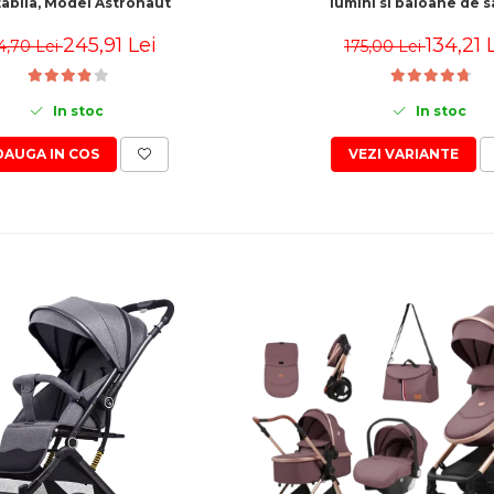
tabila, Model Astronaut
lumini si baloane de 
245,91 Lei
134,21 
4,70 Lei
175,00 Lei
In stoc
In stoc
DAUGA IN COS
VEZI VARIANTE