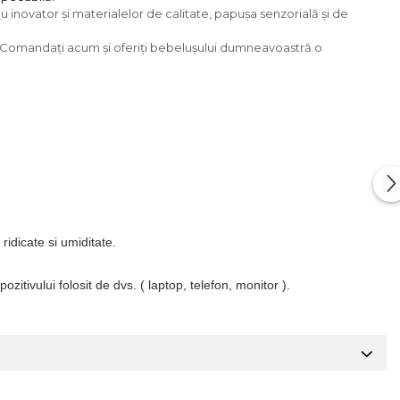
u inovator și materialelor de calitate, papușa senzorială și de
us. Comandați acum și oferiți bebelușului dumneavoastră o
 ridicate si umiditate.
pozitivului folosit de dvs. ( laptop, telefon, monitor ).