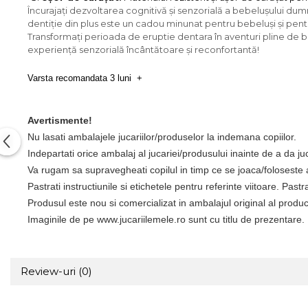
Încurajați dezvoltarea cognitivă și senzorială a bebelușului dumn
dentiție din plus este un cadou minunat pentru bebeluși și pentr
Transformați perioada de eruptie dentara în aventuri pline de b
experiență senzorială încântătoare și reconfortantă!
Varsta recomandata 3 luni +
Avertismente!
Nu lasati ambalajele jucariilor/produselor la indemana copiilor.
Indepartati orice ambalaj al jucariei/produsului inainte de a da ju
Va rugam sa supravegheati copilul in timp ce se joaca/foloseste
Pastrati instructiunile si etichetele pentru referinte viitoare. Past
Produsul este nou si comercializat in ambalajul original al produc
Imaginile de pe www.
jucariilemele
.ro
sunt cu titlu de prezentare
.
Review-uri
(0)