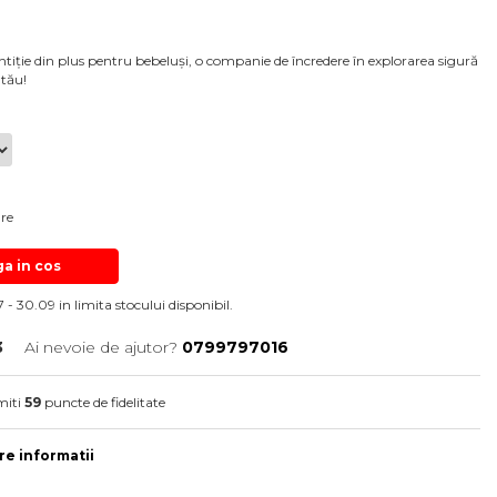
ntiție din plus pentru bebeluși, o companie de încredere în explorarea sigură
 tău!
are
a in cos
 - 30.09 in limita stocului disponibil.
3
Ai nevoie de ajutor?
0799797016
miti
59
puncte de fidelitate
e informatii