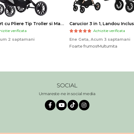
Carucior Sport cu Pliere Tip Troller si Maner Reversibil - Gri
izitie verificata
Achizitie verificata
um 2 saptamani
Ene Geta,
Acum 3 saptamani
Foarte frumos!Multumita
SOCIAL
Urmareste-ne in social media