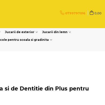
0799797016
0,00
Jucarii de exterior
Jucarii din lemn
icole pentru scoala si gradinita
a si de Dentitie din Plus pentru
a