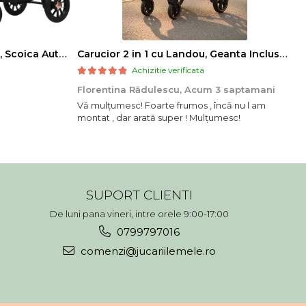
Carucior 3 in 1, Landou Inclus, Scoica Auto, Reversibil, Pliabil, Cadru din Aluminiu, 0-36 luni, ROZ PRAFUIT
Carucior 2 in 1 cu Landou, Geanta Inclusa, Cadru de Aluminiu, Roti Pivotante 360 si Suport Pahar, 0-36 Luni, TURCOAZ
Achizitie verificata
Florentina Rădulescu,
Acum 3 saptamani
Vă mulțumesc! Foarte frumos , încă nu l am
montat , dar arată super ! Mulțumesc!
SUPORT CLIENTI
De luni pana vineri, intre orele 9:00-17:00
0799797016
comenzi@jucariilemele.ro