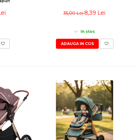
sapun
Lei
8,39 Lei
35,00 Lei
In stoc
ADAUGA IN COS