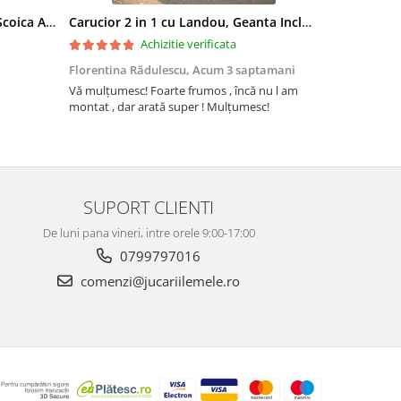
Carucior 3 in 1, Landou Inclus, Scoica Auto, Reversibil, Pliabil, Cadru din Aluminiu, 0-36 luni, ROZ PRAFUIT
Carucior 2 in 1 cu Landou, Geanta Inclusa, Cadru de Aluminiu, Roti Pivotante 360 si Suport Pahar, 0-36 Luni, TURCOAZ
Achizitie verificata
Florentina Rădulescu,
Acum 3 saptamani
Violeta Teo
Vă mulțumesc! Foarte frumos , încă nu l am
Cuburile com
montat , dar arată super ! Mulțumesc!
colorate și c
ele. Coletul 
repede, iar 
firmei jucării
Recomand din
SUPORT CLIENTI
De luni pana vineri, intre orele 9:00-17:00
0799797016
comenzi@jucariilemele.ro