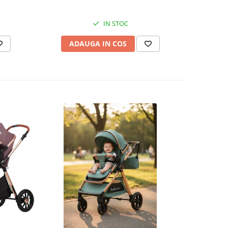
IN STOC
ADAUGA IN COS
V