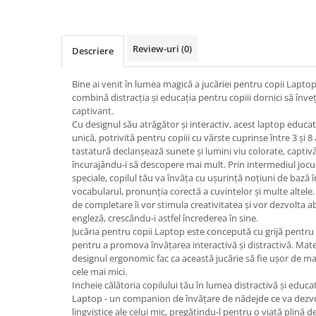
Micul explorator
Nisip kinetic
Review-uri
(0)
Descriere
Pictura, modelaj si accesorii
Bine ai venit în lumea magică a jucăriei pentru copii Lapto
Tarcuri si corturi
combină distracția și educația pentru copiii dornici să înv
Tarc joaca copii
captivant.
Cu designul său atrăgător și interactiv, acest laptop educa
Tarc joaca bebe
unică, potrivită pentru copiii cu vârste cuprinse între 3 și 
Tarc joaca cu bile
tastatură declanșează sunete și lumini viu colorate, captivâ
Corturi copii
încurajându-i să descopere mai mult. Prin intermediul jocuril
speciale, copilul tău va învăța cu ușurință noțiuni de bază 
vocabularul, pronunția corectă a cuvintelor și multe altele. J
de completare îi vor stimula creativitatea și vor dezvolta ab
engleză, crescându-i astfel încrederea în sine.
Jucăria pentru copii Laptop este concepută cu grijă pentru 
pentru a promova învățarea interactivă și distractivă. Mater
designul ergonomic fac ca această jucărie să fie ușor de ma
cele mai mici.
Incheie călătoria copilului tău în lumea distractivă și educat
Laptop - un companion de învățare de nădejde ce va dezvolta
lingvistice ale celui mic, pregătindu-l pentru o viață plină d