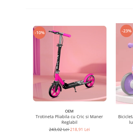
-23%
-10%
OEM
Trotineta Pliabila cu Cric si Maner
Biciclet
Reglabil
l
243,02 Lei
218,91 Lei