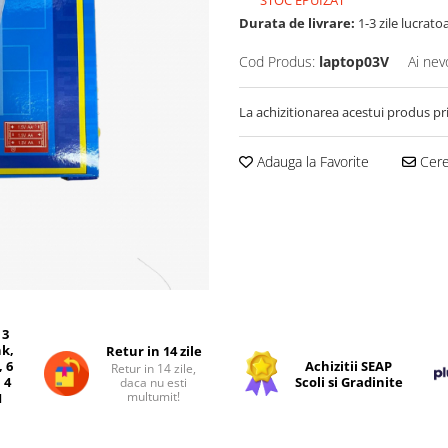
STOC EPUIZAT
Durata de livrare:
1-3 zile lucrato
Cod Produs:
laptop03V
Ai nev
La achizitionarea acestui produs pr
Adauga la Favorite
Cere 
 3
nk,
Retur in 14 zile
, 6
Achizitii SEAP
Retur in 14 zile,
 4
Scoli si Gradinite
daca nu esti
multumit!
I