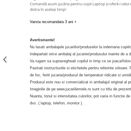
Comandă acum jucăria pentru copii Laptop și oferă-i celui m
distra în același timp!
Varsta recomandata 3 ani +
Avertismente!
Nu lasati ambalajele jucariilor/produselor la indemana copiilo
Indepartati orice ambalaj al jucariei/produsului inainte de a d
Va rugam sa supravegheati copilul in timp ce se joaca/folo
Pastrati instructiunile si etichetele pentru referinte viitoare.
de foc, feriti jucaria/produsul de temperaturi ridicate si umidi
Produsul este nou si comercializat in ambalajul original al p
Imaginile de pe www.
jucariilemele
.ro
sunt cu titlu de prezen
Nuanta, tonul si intensitatea culori
lor,
pot varia in functie de
dvs. ( laptop, telefon, monitor ).