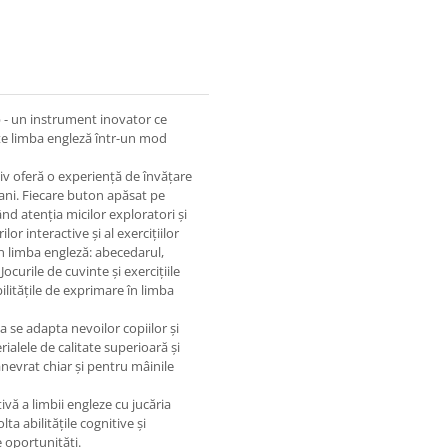
p - un instrument inovator ce
ețe limba engleză într-un mod
tiv oferă o experiență de învățare
8 ani. Fiecare buton apăsat pe
nd atenția micilor exploratori și
or interactive și al exercițiilor
în limba engleză: abecedarul,
ocurile de cuvinte și exercițiile
ilitățile de exprimare în limba
a se adapta nevoilor copiilor și
ialele de calitate superioară și
nevrat chiar și pentru mâinile
ivă a limbii engleze cu jucăria
 abilitățile cognitive și
e oportunități.