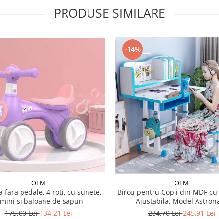
PRODUSE SIMILARE
-14%
OEM
OEM
a fara pedale, 4 roti, cu sunete,
Birou pentru Copii din MDF cu 
umini si baloane de sapun
Ajustabila, Model Astron
175,00 Lei
134,21 Lei
284,70 Lei
245,91 Lei