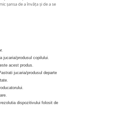
ic șansa de a învăța și de a se
r.
a jucaria/produsul copilului.
seste acest produs
.
 Pastrati jucaria/produsul departe
tate.
roducatorului.
tare
.
rezolutia dispozitivului folosit de