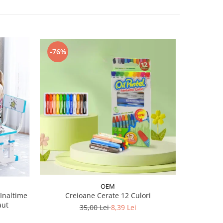
-76%
-12%
OEM
Inaltime
Creioane Cerate 12 Culori
Role 
aut
casca,coti
35,00 Lei
8,39 Lei
2