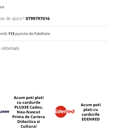
are
oie de ajutor?
0799797016
imiti
113
puncte de fidelitate
informatii
Acum poti plati
cu cardurile
Acum poti
PLUXEE Cadou,
plati cu
Nou-Nascut
cardurile
Prima de Cariera
EDENRED
Didactica si
Cultura!