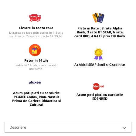
Micul explorator
Nisip kinetic
Pictura, modelaj si accesorii
Livrare in toata tara
Plata in Rate : 3 rate Alpha
Bank, 3 rate BT STAR, 6 rate
Livrarea se face prin curier in 1-3 zile
Tarcuri si corturi
card BRD, 4 RATE prin TBI Bank
lucrătoare. Transport de la 12.99 lei.
Tarc joaca copii
Tarc joaca bebe
Retur in 14 zile
Tarc joaca cu bile
Achizitii SEAP Scoli si Gradinite
Retur in 14 zile, daca nu esti
Corturi copii
multumit!
Acum poti plati cu cardurile
Acum poti plati cu cardurile
PLUXEE Cadou, Nou-Nascut
EDENRED
Prima de Cariera Didactica si
Cultura!
Descriere