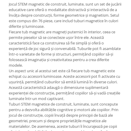
Jocul STEM magnetic de construit, luminate, sunt un set de jucării
educative care oferă o modalitate distractivă și interactivă de a
învăța despre construcții, forme geometrice și magnetism. Setul
este compus din 76 piese, care includ tuburi magnetice în culori
diferite și luminoase.
Fiecare tub magnetic are magneți puternici în interior, ceea ce
permite pieselor să se conecteze ușor între ele. Această
caracteristică face ca construirea să fie simplă și oferă o
experiență de joc sigură și convenabilă. Tuburile pot fi asamblate
într-o varietate de forme și structuri, permițând copiilor să-și
folosească imaginația și creativitatea pentru a crea diferite
modele.
Un aspect unic al acestui set este că fiecare tub magnetic este
echipat cu accesorii luminoase. Aceste accesorii pot fi activate cu
ușurință, permițând cuburilor să emită lumină în diverse culori.
Această caracteristică adaugă o dimensiune suplimentară
experienței de construcție, permițând copiilor să-și vadă creațiile
luminate într-un mod captivant.
Tuburi STEM magnetice de construit, luminate, sunt concepute
pentru a dezvolta abilitățile cognitive și motorii ale copiilor. Prin
jocul de construcție, copiii învață despre principii de bază ale
geometriei, precum și despre proprietățile magnetice ale
materialelor. De asemenea, aceste tuburi îi încurajează pe copii