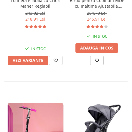
Trotineta Pliabila cu Cric si
Birou pentru Copii din MDF
Maner Reglabil
cu Inaltime Ajustabila,
Model Astronaut
243,02 Lei
284,70 Lei
218,91 Lei
245,91 Lei
IN STOC
ADAUGA IN COS
IN STOC
VEZI VARIANTE