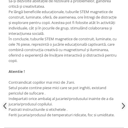
să-și dezvolte abilitățile de rezolvare a problemelor, gândirea
critică și creativitatea.
Pe lângă beneficiile educaționale, tuburile STEM magnetice de
construit, luminate, oferă, de asemenea, ore întregi de distracție
și explorare pentru copii. Acestea pot fi folosite atât în ​​activități
individuale, cât și în jocurile de grup, stimulând colaborarea și
interacțiunea socială.
În concluzie, tuburile STEM magnetice de construit, luminate, cu
cele 76 piese, reprezintă o jucărie educațională captivantă, care
combină construcția creativă cu magnetismul și iluminarea,
oferind o experiență de învățare interactivă și distractivă pentru
copii.
Atentie !
Contraindicat copiilor mai mici de
3
ani.
Setul poate contine piese mici care se pot inghiti, existand
pericolul de sufocare .
Indepartati orice ambalaj al jucariei/produsului inainte de a da
jucaria/produsul copilului.
Pastrati instructiunile si etichetele .
Feriti jucaria/produsul de temperaturi ridicate, foc si umiditate.