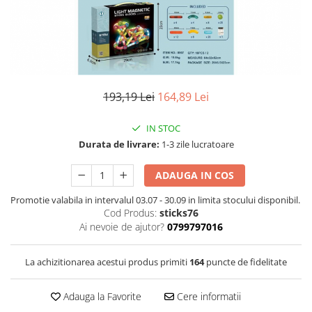
Leagane bebelusi
Seturi de constructie
Jucarii de plus mici
Copii 4 ani+
Copii 4 ani+
Lenjerii de pat copii si bebe
Jucarii vorbarete
Copii 5 ani+
Copii 5 ani+
Jucarii de plus medii
Mobilier pentru copii
Jucarii tip STEM
Copii 6 ani+
Copii 6 ani+
Jucarii de plus mari
Patuturi copii
Jucarii instrumente muzicale
Jucarii fete
193,19 Lei
164,89 Lei
Jucarii baieti
IN STOC
Masinute
Durata de livrare:
1-3 zile lucratoare
Papusi
ADAUGA IN COS
Accesorii copii
Promotie valabila in intervalul 03.07 - 30.09 in limita stocului disponibil.
Busy Board
Cod Produs:
sticks76
Figurine cu eroi si personaje
Ai nevoie de ajutor?
0799797016
Jocuri de societate
La achizitionarea acestui produs primiti
164
puncte de fidelitate
Jocuri si Jucarii in Limba Romana
Jucarii de Rol
Adauga la Favorite
Cere informatii
Jucarii motricitate