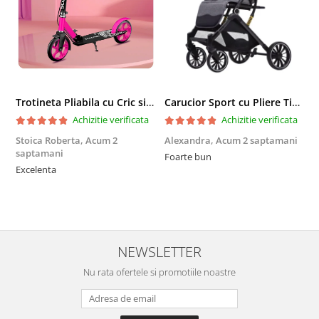
Trotineta Pliabila cu Cric si Maner Reglabil
Carucior Sport cu Pliere Tip Troller si Maner Reversibil - Gri
Achizitie verificata
Achizitie verificata
Stoica Roberta,
Acum 2
Alexandra,
Acum 2 saptamani
E
saptamani
Foarte bun
F
Excelenta
NEWSLETTER
Nu rata ofertele si promotiile noastre