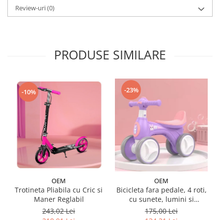
Review-uri
(0)
PRODUSE SIMILARE
-23%
-10%
OEM
OEM
Trotineta Pliabila cu Cric si
Bicicleta fara pedale, 4 roti,
Maner Reglabil
cu sunete, lumini si
baloane de sapun
243,02 Lei
175,00 Lei