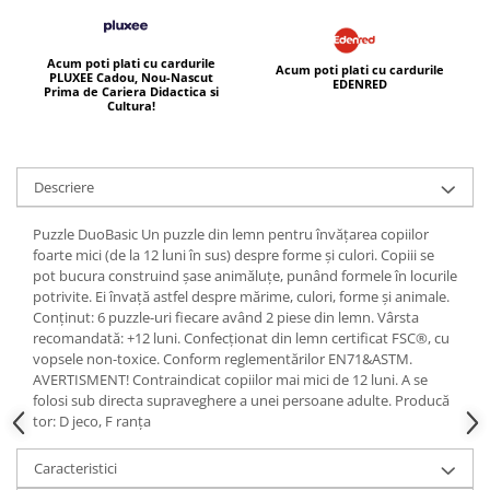
Acum poti plati cu cardurile
Acum poti plati cu cardurile
PLUXEE Cadou, Nou-Nascut
EDENRED
Prima de Cariera Didactica si
Cultura!
Descriere
Puzzle DuoBasic Un puzzle din lemn pentru învățarea copiilor
foarte mici (de la 12 luni în sus) despre forme și culori. Copiii se
pot bucura construind șase animăluțe, punând formele în locurile
potrivite. Ei învață astfel despre mărime, culori, forme și animale.
Conținut: 6 puzzle-uri fiecare având 2 piese din lemn. Vârsta
recomandată: +12 luni. Confecționat din lemn certificat FSC®, cu
vopsele non-toxice. Conform reglementărilor EN71&ASTM.
AVERTISMENT! Contraindicat copiilor mai mici de 12 luni. A se
folosi sub directa supraveghere a unei persoane adulte. Producă
tor: D jeco, F ranța
Caracteristici