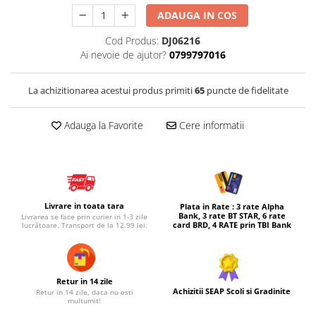
ADAUGA IN COS
Micul explorator
Nisip kinetic
Cod Produs:
DJ06216
Ai nevoie de ajutor?
0799797016
Pictura, modelaj si accesorii
Tarcuri si corturi
La achizitionarea acestui produs primiti
65
puncte de fidelitate
Tarc joaca copii
Tarc joaca bebe
Adauga la Favorite
Cere informatii
Tarc joaca cu bile
Corturi copii
Livrare in toata tara
Plata in Rate : 3 rate Alpha
Bank, 3 rate BT STAR, 6 rate
Livrarea se face prin curier in 1-3 zile
card BRD, 4 RATE prin TBI Bank
lucrătoare. Transport de la 12.99 lei.
Retur in 14 zile
Achizitii SEAP Scoli si Gradinite
Retur in 14 zile, daca nu esti
multumit!