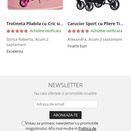
Trotineta Pliabila cu Cric si Maner Reglabil
Carucior Sport cu Pliere Tip Troller si Maner Reversibil - Gri
Achizitie verificata
Achizitie verificata
Stoica Roberta,
Acum 2
Alexandra,
Acum 2 saptamani
E
saptamani
Foarte bun
F
Excelenta
NEWSLETTER
Nu rata ofertele si promotiile noastre
Vreau sa primesc newsletter cu promotiile
magazinului. Afla mai multe in
Politica de