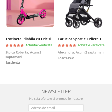
Trotineta Pliabila cu Cric si Maner Reglabil
Carucior Sport cu Pliere Tip Troller si Maner Reversibil - Gri
Achizitie verificata
Achizitie verificata
Stoica Roberta,
Acum 2
Alexandra,
Acum 2 saptamani
E
saptamani
Foarte bun
F
Excelenta
NEWSLETTER
Nu rata ofertele si promotiile noastre