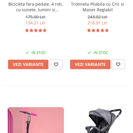
Trotineta Pliabila cu Cric si
Bicicleta fara pedale, 4 roti,
Maner Reglabil
cu sunete, lumini si
baloane de sapun
243,02 Lei
175,00 Lei
218,91 Lei
134,21 Lei
IN STOC
IN STOC
VEZI VARIANTE
VEZI VARIANTE