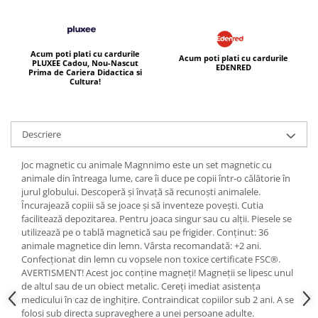
Acum poti plati cu cardurile
Acum poti plati cu cardurile
PLUXEE Cadou, Nou-Nascut
EDENRED
Prima de Cariera Didactica si
Cultura!
Descriere
Joc magnetic cu animale Magnnimo este un set magnetic cu
animale din întreaga lume, care îi duce pe copii într-o călătorie în
jurul globului. Descoperă și învață să recunoști animalele.
Încurajează copiii să se joace și să inventeze povești. Cutia
facilitează depozitarea. Pentru joaca singur sau cu alții. Piesele se
utilizează pe o tablă magnetică sau pe frigider. Conținut: 36
animale magnetice din lemn. Vârsta recomandată: +2 ani.
Confecționat din lemn cu vopsele non toxice certificate FSC®.
AVERTISMENT! Acest joc conține magneți! Magneții se lipesc unul
de altul sau de un obiect metalic. Cereți imediat asistența
medicului în caz de inghițire. Contraindicat copiilor sub 2 ani. A se
folosi sub directa supraveghere a unei persoane adulte.