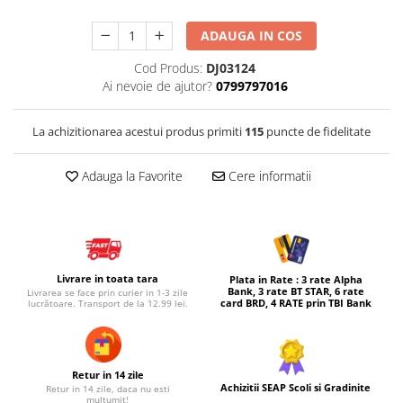
Micul explorator
ADAUGA IN COS
Nisip kinetic
Cod Produs:
DJ03124
Pictura, modelaj si accesorii
Ai nevoie de ajutor?
0799797016
Tarcuri si corturi
La achizitionarea acestui produs primiti
115
puncte de fidelitate
Tarc joaca copii
Tarc joaca bebe
Adauga la Favorite
Cere informatii
Tarc joaca cu bile
Corturi copii
Livrare in toata tara
Plata in Rate : 3 rate Alpha
Bank, 3 rate BT STAR, 6 rate
Livrarea se face prin curier in 1-3 zile
card BRD, 4 RATE prin TBI Bank
lucrătoare. Transport de la 12.99 lei.
Retur in 14 zile
Achizitii SEAP Scoli si Gradinite
Retur in 14 zile, daca nu esti
multumit!