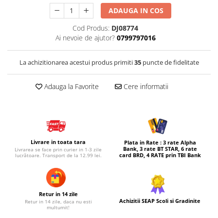
ADAUGA IN COS
Micul explorator
Nisip kinetic
Cod Produs:
DJ08774
Ai nevoie de ajutor?
0799797016
Pictura, modelaj si accesorii
Tarcuri si corturi
La achizitionarea acestui produs primiti
35
puncte de fidelitate
Tarc joaca copii
Tarc joaca bebe
Adauga la Favorite
Cere informatii
Tarc joaca cu bile
Corturi copii
Livrare in toata tara
Plata in Rate : 3 rate Alpha
Bank, 3 rate BT STAR, 6 rate
Livrarea se face prin curier in 1-3 zile
card BRD, 4 RATE prin TBI Bank
lucrătoare. Transport de la 12.99 lei.
Retur in 14 zile
Achizitii SEAP Scoli si Gradinite
Retur in 14 zile, daca nu esti
multumit!