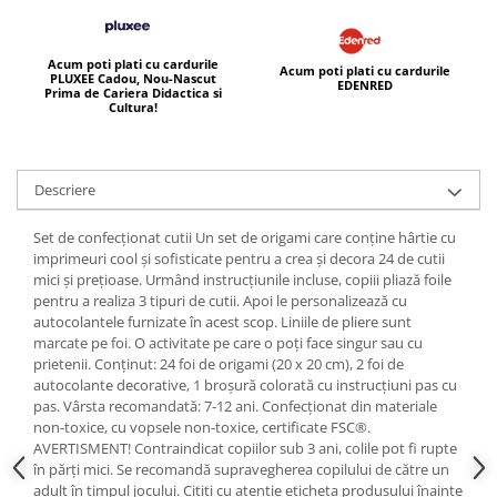
Acum poti plati cu cardurile
Acum poti plati cu cardurile
PLUXEE Cadou, Nou-Nascut
EDENRED
Prima de Cariera Didactica si
Cultura!
Descriere
Set de confecționat cutii Un set de origami care conține hârtie cu
imprimeuri cool și sofisticate pentru a crea și decora 24 de cutii
mici și prețioase. Urmând instrucțiunile incluse, copiii pliază foile
pentru a realiza 3 tipuri de cutii. Apoi le personalizează cu
autocolantele furnizate în acest scop. Liniile de pliere sunt
marcate pe foi. O activitate pe care o poți face singur sau cu
prietenii. Conținut: 24 foi de origami (20 x 20 cm), 2 foi de
autocolante decorative, 1 broșură colorată cu instrucțiuni pas cu
pas. Vârsta recomandată: 7-12 ani. Confecționat din materiale
non-toxice, cu vopsele non-toxice, certificate FSC®.
AVERTISMENT! Contraindicat copiilor sub 3 ani, colile pot fi rupte
în părți mici. Se recomandă supravegherea copilului de către un
adult în timpul jocului. Citiți cu atenție eticheta produsului înainte