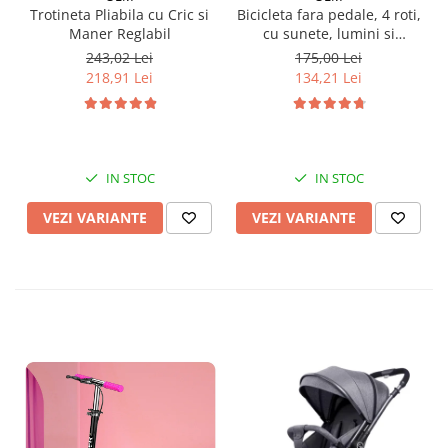
Trotineta Pliabila cu Cric si
Bicicleta fara pedale, 4 roti,
Maner Reglabil
cu sunete, lumini si
baloane de sapun
243,02 Lei
175,00 Lei
218,91 Lei
134,21 Lei
IN STOC
IN STOC
VEZI VARIANTE
VEZI VARIANTE