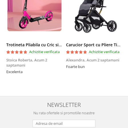
Trotineta Pliabila cu Cric si Maner Reglabil
Carucior Sport cu Pliere Tip Troller si Maner Reversibil - Gri
Achizitie verificata
Achizitie verificata
Stoica Roberta,
Acum 2
Alexandra,
Acum 2 saptamani
E
saptamani
Foarte bun
F
Excelenta
NEWSLETTER
Nu rata ofertele si promotiile noastre