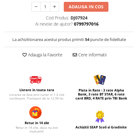
ADAUGA IN COS
Micul explorator
Nisip kinetic
Cod Produs:
DJ07924
Ai nevoie de ajutor?
0799797016
Pictura, modelaj si accesorii
Tarcuri si corturi
La achizitionarea acestui produs primiti
54
puncte de fidelitate
Tarc joaca copii
Tarc joaca bebe
Adauga la Favorite
Cere informatii
Tarc joaca cu bile
Corturi copii
Livrare in toata tara
Plata in Rate : 3 rate Alpha
Bank, 3 rate BT STAR, 6 rate
Livrarea se face prin curier in 1-3 zile
card BRD, 4 RATE prin TBI Bank
lucrătoare. Transport de la 12.99 lei.
Retur in 14 zile
Achizitii SEAP Scoli si Gradinite
Retur in 14 zile, daca nu esti
multumit!