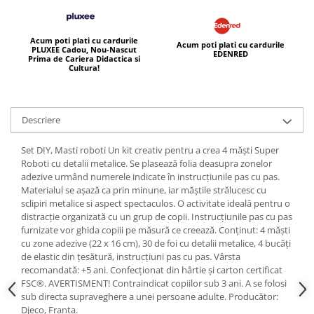
Acum poti plati cu cardurile
Acum poti plati cu cardurile
PLUXEE Cadou, Nou-Nascut
EDENRED
Prima de Cariera Didactica si
Cultura!
Descriere
Set DIY, Masti roboti Un kit creativ pentru a crea 4 măști Super
Roboti cu detalii metalice. Se plasează folia deasupra zonelor
adezive urmând numerele indicate în instrucțiunile pas cu pas.
Materialul se așază ca prin minune, iar măștile strălucesc cu
sclipiri metalice si aspect spectaculos. O activitate ideală pentru o
distracție organizată cu un grup de copii. Instrucțiunile pas cu pas
furnizate vor ghida copiii pe măsură ce creează. Conținut: 4 măști
cu zone adezive (22 x 16 cm), 30 de foi cu detalii metalice, 4 bucăți
de elastic din țesătură, instrucțiuni pas cu pas. Vârsta
recomandată: +5 ani. Confecționat din hârtie și carton certificat
FSC®. AVERTISMENT! Contraindicat copiilor sub 3 ani. A se folosi
sub directa supraveghere a unei persoane adulte. Producător:
Djeco, Franța.