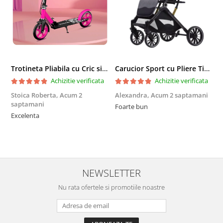
Trotineta Pliabila cu Cric si Maner Reglabil
Carucior Sport cu Pliere Tip Troller si Maner Reversibil - Gri
Achizitie verificata
Achizitie verificata
Stoica Roberta,
Acum 2
Alexandra,
Acum 2 saptamani
E
saptamani
Foarte bun
F
Excelenta
NEWSLETTER
Nu rata ofertele si promotiile noastre