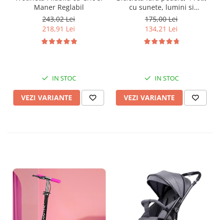
Maner Reglabil
cu sunete, lumini si
baloane de sapun
243,02 Lei
175,00 Lei
218,91 Lei
134,21 Lei
IN STOC
IN STOC
VEZI VARIANTE
VEZI VARIANTE