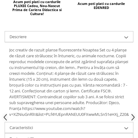
Acum poti plati cu cardurile
Acum poti plati cu cardurile
PLUXEE Cadou, Nou-Nascut
EDENRED
Prima de Cariera Didactica si
Cultura!
Descriere
Joc creativ de razuit planse fluorescente Noaptea Set cu 4 planșe
de râzuit care strălucesc în întuneric, cu animale nocturne. Copiii
reproduc modelele concepute de artist zgâriind suprafața planșei
cu instrumentul tip creion, din lemn.. Pentru a învăța cum să
creezi modele. Conținut: 4 planșe de râzuit care strălucesc în
întuneric (15 x 20 cm), instrument din lemn cu două capete,
broșură color cu instrucțiuni pas cu pas. Vârsta recomandată : 7 -
12 ani. Confecționat din carton și lemn. Certificate FSC®.
AVERTISMENT: Contraindicat copiilor sub 3 ani. A se folosi strict
sub supravegherea unei persoane adulte. Producător: Djeco,
Franța https://www.youtube.com/watch?
v=XZNiuGnRlII&list=PLf4YUEpnRANEUU0FXwwMLSn51eHXj_Z20&inde
Caracteristici