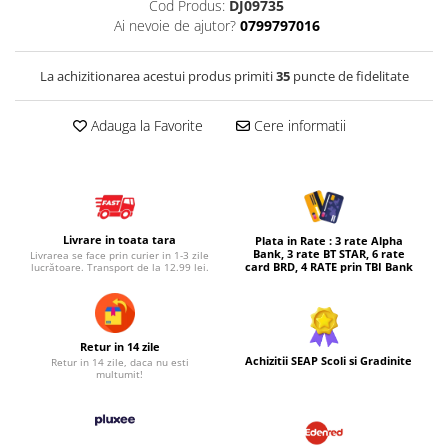
Cod Produs:
DJ09735
Ai nevoie de ajutor?
0799797016
Micul explorator
Nisip kinetic
La achizitionarea acestui produs primiti
35
puncte de fidelitate
Pictura, modelaj si accesorii
Tarcuri si corturi
Adauga la Favorite
Cere informatii
Tarc joaca copii
Tarc joaca bebe
Tarc joaca cu bile
Corturi copii
Livrare in toata tara
Plata in Rate : 3 rate Alpha
Bank, 3 rate BT STAR, 6 rate
Livrarea se face prin curier in 1-3 zile
card BRD, 4 RATE prin TBI Bank
lucrătoare. Transport de la 12.99 lei.
Retur in 14 zile
Achizitii SEAP Scoli si Gradinite
Retur in 14 zile, daca nu esti
multumit!