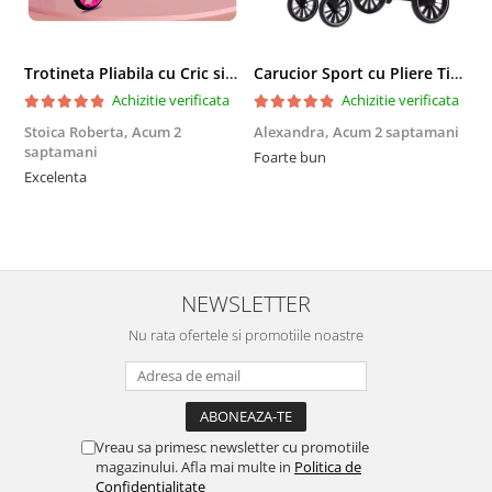
Trotineta Pliabila cu Cric si Maner Reglabil
Carucior Sport cu Pliere Tip Troller si Maner Reversibil - Gri
Achizitie verificata
Achizitie verificata
Stoica Roberta,
Acum 2
Alexandra,
Acum 2 saptamani
E
saptamani
Foarte bun
F
Excelenta
NEWSLETTER
Nu rata ofertele si promotiile noastre
Vreau sa primesc newsletter cu promotiile
magazinului. Afla mai multe in
Politica de
Confidentialitate