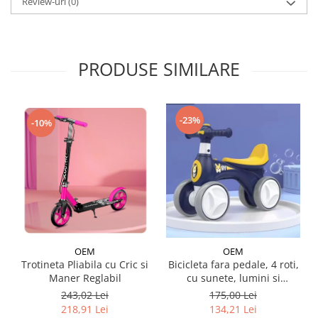
Review-uri
(0)
PRODUSE SIMILARE
-23%
-10%
OEM
OEM
Trotineta Pliabila cu Cric si
Bicicleta fara pedale, 4 roti,
Maner Reglabil
cu sunete, lumini si
baloane de sapun
243,02 Lei
175,00 Lei
218,91 Lei
134,21 Lei