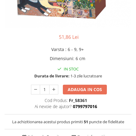
Leagane bebelusi
Seturi de constructie
Jucarii de plus mici
Copii 4 ani+
Copii 4 ani+
Lenjerii de pat copii si bebe
Jucarii vorbarete
Copii 5 ani+
Copii 5 ani+
Jucarii de plus medii
Mobilier pentru copii
Jucarii tip STEM
Copii 6 ani+
Copii 6 ani+
Jucarii de plus mari
Patuturi copii
Jucarii instrumente muzicale
51,86 Lei
Jucarii fete
Varsta
:
6 - 9, 9+
Jucarii baieti
Dimensiuni
:
6 cm
Masinute
Papusi
IN STOC
Durata de livrare:
1-3 zile lucratoare
Accesorii copii
Busy Board
ADAUGA IN COS
Figurine cu eroi si personaje
Cod Produs:
Fr_58361
Jocuri de societate
Ai nevoie de ajutor?
0799797016
Jocuri si Jucarii in Limba Romana
La achizitionarea acestui produs primiti
51
puncte de fidelitate
Jucarii de Rol
Jucarii motricitate