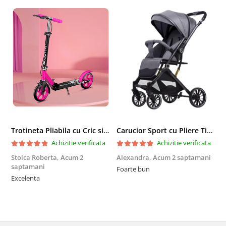
Trotineta Pliabila cu Cric si Maner Reglabil
Carucior Sport cu Pliere Tip Troller si Maner Reversibil - Gri
Achizitie verificata
Achizitie verificata
Stoica Roberta,
Acum 2
Alexandra,
Acum 2 saptamani
E
saptamani
Foarte bun
F
Excelenta