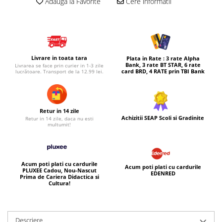
Adauga la Favorite
Cere informatii
Micul explorator
Nisip kinetic
Pictura, modelaj si accesorii
Livrare in toata tara
Plata in Rate : 3 rate Alpha
Tarcuri si corturi
Bank, 3 rate BT STAR, 6 rate
Livrarea se face prin curier in 1-3 zile
card BRD, 4 RATE prin TBI Bank
lucrătoare. Transport de la 12.99 lei.
Tarc joaca copii
Tarc joaca bebe
Tarc joaca cu bile
Retur in 14 zile
Corturi copii
Achizitii SEAP Scoli si Gradinite
Retur in 14 zile, daca nu esti
multumit!
Acum poti plati cu cardurile
Acum poti plati cu cardurile
PLUXEE Cadou, Nou-Nascut
EDENRED
Prima de Cariera Didactica si
Cultura!
Descriere