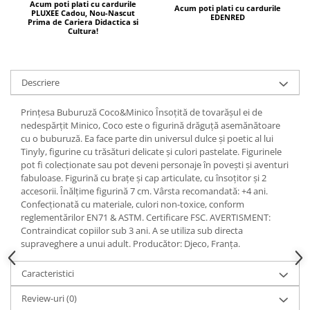
Acum poti plati cu cardurile
Acum poti plati cu cardurile
PLUXEE Cadou, Nou-Nascut
EDENRED
Prima de Cariera Didactica si
Cultura!
Descriere
Prințesa Buburuză Coco&Minico Însoțită de tovarășul ei de
nedespărțit Minico, Coco este o figurină drăguță asemănătoare
cu o buburuză. Ea face parte din universul dulce și poetic al lui
Tinyly, figurine cu trăsături delicate și culori pastelate. Figurinele
pot fi colecționate sau pot deveni personaje în povești și aventuri
fabuloase. Figurină cu brațe și cap articulate, cu însoțitor și 2
accesorii. Înălțime figurină 7 cm. Vârsta recomandată: +4 ani.
Confecționată cu materiale, culori non-toxice, conform
reglementărilor EN71 & ASTM. Certificare FSC. AVERTISMENT:
Contraindicat copiilor sub 3 ani. A se utiliza sub directa
supraveghere a unui adult. Producător: Djeco, Franța.
Caracteristici
Review-uri
(0)