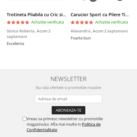
Trotineta Pliabila cu Cric si Maner Reglabil
Carucior Sport cu Pliere Tip Troller si Maner Reversibil - Gri
Achizitie verificata
Achizitie verificata
Stoica Roberta,
Acum 2
Alexandra,
Acum 2 saptamani
E
saptamani
Foarte bun
F
Excelenta
NEWSLETTER
Nu rata ofertele si promotiile noastre
Vreau sa primesc newsletter cu promotiile
magazinului. Afla mai multe in
Politica de
Confidentialitate