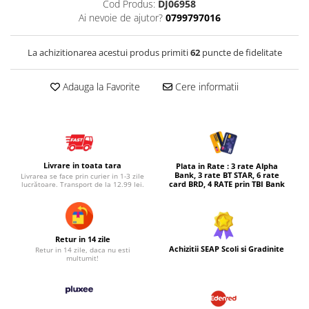
Cod Produs:
DJ06958
Ai nevoie de ajutor?
0799797016
Micul explorator
Nisip kinetic
La achizitionarea acestui produs primiti
62
puncte de fidelitate
Pictura, modelaj si accesorii
Tarcuri si corturi
Adauga la Favorite
Cere informatii
Tarc joaca copii
Tarc joaca bebe
Tarc joaca cu bile
Corturi copii
Livrare in toata tara
Plata in Rate : 3 rate Alpha
Bank, 3 rate BT STAR, 6 rate
Livrarea se face prin curier in 1-3 zile
card BRD, 4 RATE prin TBI Bank
lucrătoare. Transport de la 12.99 lei.
Retur in 14 zile
Achizitii SEAP Scoli si Gradinite
Retur in 14 zile, daca nu esti
multumit!