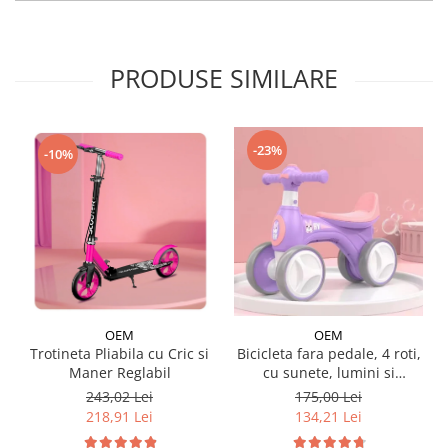
PRODUSE SIMILARE
-23%
-10%
OEM
OEM
Trotineta Pliabila cu Cric si
Bicicleta fara pedale, 4 roti,
Maner Reglabil
cu sunete, lumini si
baloane de sapun
243,02 Lei
175,00 Lei
218,91 Lei
134,21 Lei