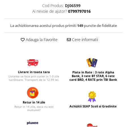
Cod Produs:
DJ06599
Micul explorator
Ai nevoie de ajutor?
0799797016
Nisip kinetic
Pictura, modelaj si accesorii
La achizitionarea acestui produs primiti
149
puncte de fidelitate
Tarcuri si corturi
Adauga la Favorite
Cere informatii
Tarc joaca copii
Tarc joaca bebe
Tarc joaca cu bile
Corturi copii
Livrare in toata tara
Plata in Rate : 3 rate Alpha
Bank, 3 rate BT STAR, 6 rate
Livrarea se face prin curier in 1-3 zile
card BRD, 4 RATE prin TBI Bank
lucrătoare. Transport de la 12.99 lei.
Retur in 14 zile
Achizitii SEAP Scoli si Gradinite
Retur in 14 zile, daca nu esti
multumit!