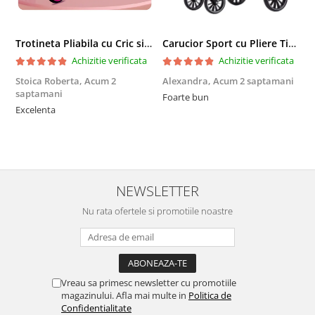
Trotineta Pliabila cu Cric si Maner Reglabil
Carucior Sport cu Pliere Tip Troller si Maner Reversibil - Gri
Achizitie verificata
Achizitie verificata
Stoica Roberta,
Acum 2
Alexandra,
Acum 2 saptamani
E
saptamani
Foarte bun
F
Excelenta
NEWSLETTER
Nu rata ofertele si promotiile noastre
Vreau sa primesc newsletter cu promotiile
magazinului. Afla mai multe in
Politica de
Confidentialitate