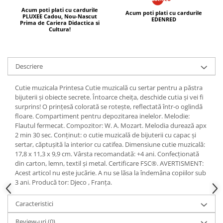
Acum poti plati cu cardurile
Acum poti plati cu cardurile
PLUXEE Cadou, Nou-Nascut
EDENRED
Prima de Cariera Didactica si
Cultura!
Descriere
Cutie muzicala Printesa Cutie muzicală cu sertar pentru a păstra
bijuterii și obiecte secrete. Întoarce cheița, deschide cutia și vei fi
surprins! O prințesă colorată se rotește, reflectată într-o oglindă
floare. Compartiment pentru depozitarea inelelor. Melodie:
Flautul fermecat. Compozitor: W. A. Mozart. Melodia durează apx
2 min 30 sec. Conținut: o cutie muzicală de bijuterii cu capac și
sertar, căptușită la interior cu catifea. Dimensiune cutie muzicală:
17,8 x 11,3 x 9,9 cm. Vârsta recomandată: +4 ani. Confecționată
din carton, lemn, textil și metal. Certificare FSC®. AVERTISMENT:
Acest articol nu este jucărie. A nu se lăsa la îndemâna copiilor sub
3 ani. Producă tor: Djeco , Franța.
Caracteristici
Review-uri
(0)