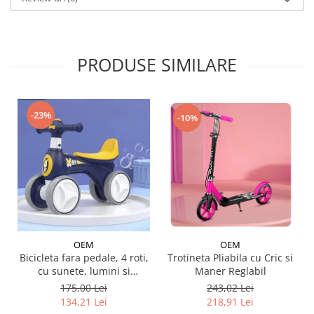
PRODUSE SIMILARE
-23%
-10%
OEM
OEM
Trotineta Pliabila cu Cric si
Bicicleta fara pedale, 4 roti,
Maner Reglabil
cu sunete, lumini si
baloane de sapun
243,02 Lei
175,00 Lei
218,91 Lei
134,21 Lei