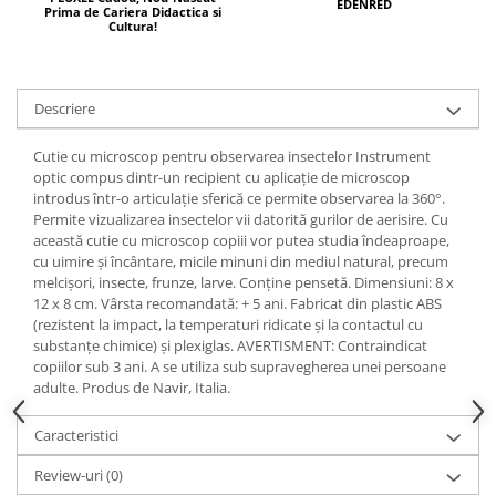
EDENRED
Prima de Cariera Didactica si
Cultura!
Descriere
Cutie cu microscop pentru observarea insectelor Instrument
optic compus dintr-un recipient cu aplicație de microscop
introdus într-o articulație sferică ce permite observarea la 360°.
Permite vizualizarea insectelor vii datorită gurilor de aerisire. Cu
această cutie cu microscop copiii vor putea studia îndeaproape,
cu uimire și încântare, micile minuni din mediul natural, precum
melcișori, insecte, frunze, larve. Conține pensetă. Dimensiuni: 8 x
12 x 8 cm. Vârsta recomandată: + 5 ani. Fabricat din plastic ABS
(rezistent la impact, la temperaturi ridicate și la contactul cu
substanțe chimice) și plexiglas. AVERTISMENT: Contraindicat
copiilor sub 3 ani. A se utiliza sub supravegherea unei persoane
adulte. Produs de Navir, Italia.
Caracteristici
Review-uri
(0)