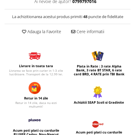
Ai nevoie de ajutor?
0799797016
Micul explorator
La achizitionarea acestui produs primiti
48
puncte de fidelitate
Nisip kinetic
Pictura, modelaj si accesorii
Adauga la Favorite
Cere informatii
Tarcuri si corturi
Tarc joaca copii
Tarc joaca bebe
Tarc joaca cu bile
Livrare in toata tara
Plata in Rate : 3 rate Alpha
Corturi copii
Bank, 3 rate BT STAR, 6 rate
Livrarea se face prin curier in 1-3 zile
card BRD, 4 RATE prin TBI Bank
lucrătoare. Transport de la 12.99 lei.
Retur in 14 zile
Achizitii SEAP Scoli si Gradinite
Retur in 14 zile, daca nu esti
multumit!
Acum poti plati cu cardurile
Acum poti plati cu cardurile
PLUXEE Cadou, Nou-Nascut