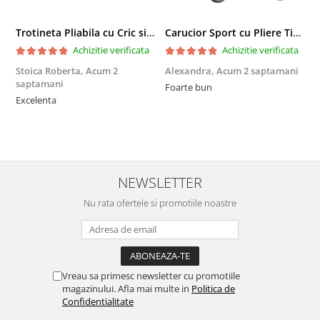
Trotineta Pliabila cu Cric si Maner Reglabil
Carucior Sport cu Pliere Tip Troller si Maner Reversibil - Gri
Achizitie verificata
Achizitie verificata
Stoica Roberta,
Acum 2
Alexandra,
Acum 2 saptamani
E
saptamani
Foarte bun
F
Excelenta
NEWSLETTER
Nu rata ofertele si promotiile noastre
Vreau sa primesc newsletter cu promotiile
magazinului. Afla mai multe in
Politica de
Confidentialitate