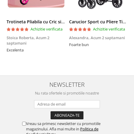
Trotineta Pliabila cu Cric si Maner Reglabil
Carucior Sport cu Pliere Tip Troller si Maner Reversibil - Gri
Achizitie verificata
Achizitie verificata
Stoica Roberta,
Acum 2
Alexandra,
Acum 2 saptamani
E
saptamani
Foarte bun
F
Excelenta
NEWSLETTER
Nu rata ofertele si promotiile noastre
Vreau sa primesc newsletter cu promotiile
magazinului. Afla mai multe in
Politica de