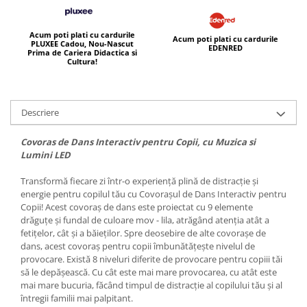
Acum poti plati cu cardurile
Acum poti plati cu cardurile
PLUXEE Cadou, Nou-Nascut
EDENRED
Prima de Cariera Didactica si
Cultura!
Descriere
Covoras de Dans Interactiv pentru Copii, cu Muzica si
Lumini LED
Transformă fiecare zi într-o experiență plină de distracție și
energie pentru copilul tău cu Covorașul de Dans Interactiv pentru
Copii! Acest covoraș de dans este proiectat cu 9 elemente
drăguțe și fundal de culoare mov - lila, atrăgând atenția atât a
fetițelor, cât și a băieților. Spre deosebire de alte covorașe de
dans, acest covoraș pentru copii îmbunătățește nivelul de
provocare. Există 8 niveluri diferite de provocare pentru copiii tăi
să le depășească. Cu cât este mai mare provocarea, cu atât este
mai mare bucuria, făcând timpul de distracție al copilului tău și al
întregii familii mai palpitant.