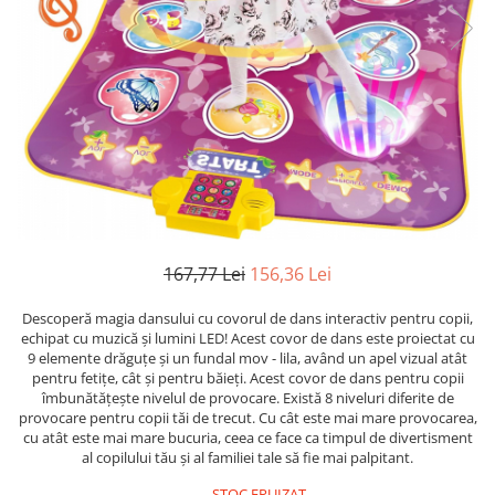
Leagane bebelusi
Seturi de constructie
Jucarii de plus mici
Copii 4 ani+
Copii 4 ani+
Lenjerii de pat copii si bebe
Jucarii vorbarete
Copii 5 ani+
Copii 5 ani+
Jucarii de plus medii
Mobilier pentru copii
Jucarii tip STEM
Copii 6 ani+
Copii 6 ani+
Jucarii de plus mari
Patuturi copii
Jucarii instrumente muzicale
Jucarii fete
Jucarii baieti
Masinute
Papusi
167,77 Lei
156,36 Lei
Accesorii copii
Descoperă magia dansului cu covorul de dans interactiv pentru copii,
Busy Board
echipat cu muzică și lumini LED! Acest covor de dans este proiectat cu
Figurine cu eroi si personaje
9 elemente drăguțe și un fundal mov - lila, având un apel vizual atât
pentru fetițe, cât și pentru băieți. Acest covor de dans pentru copii
Jocuri de societate
îmbunătățește nivelul de provocare. Există 8 niveluri diferite de
provocare pentru copii tăi de trecut. Cu cât este mai mare provocarea,
Jocuri si Jucarii in Limba Romana
cu atât este mai mare bucuria, ceea ce face ca timpul de divertisment
Jucarii de Rol
al copilului tău și al familiei tale să fie mai palpitant.
Jucarii motricitate
STOC EPUIZAT