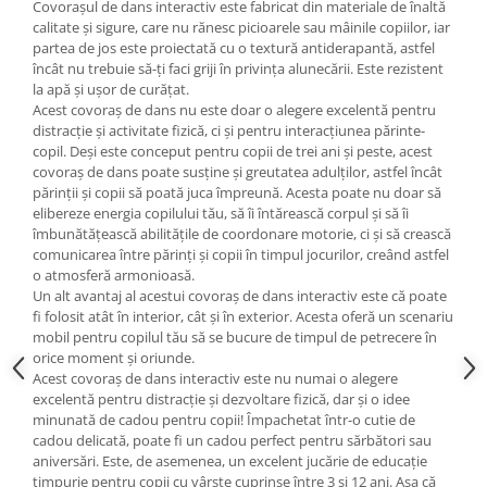
Covorașul de dans interactiv este fabricat din materiale de înaltă
calitate și sigure, care nu rănesc picioarele sau mâinile copiilor, iar
partea de jos este proiectată cu o textură antiderapantă, astfel
încât nu trebuie să-ți faci griji în privința alunecării. Este rezistent
la apă și ușor de curățat.
Acest covoraș de dans nu este doar o alegere excelentă pentru
distracție și activitate fizică, ci și pentru interacțiunea părinte-
copil. Deși este conceput pentru copii de trei ani și peste, acest
covoraș de dans poate susține și greutatea adulților, astfel încât
părinții și copii să poată juca împreună. Acesta poate nu doar să
elibereze energia copilului tău, să îi întărească corpul și să îi
îmbunătățească abilitățile de coordonare motorie, ci și să crească
comunicarea între părinți și copii în timpul jocurilor, creând astfel
o atmosferă armonioasă.
Un alt avantaj al acestui covoraș de dans interactiv este că poate
fi folosit atât în interior, cât și în exterior. Acesta oferă un scenariu
mobil pentru copilul tău să se bucure de timpul de petrecere în
orice moment și oriunde.
Acest covoraș de dans interactiv este nu numai o alegere
excelentă pentru distracție și dezvoltare fizică, dar și o idee
minunată de cadou pentru copii! Împachetat într-o cutie de
cadou delicată, poate fi un cadou perfect pentru sărbători sau
aniversări. Este, de asemenea, un excelent jucărie de educație
timpurie pentru copii cu vârste cuprinse între 3 și 12 ani. Așa că