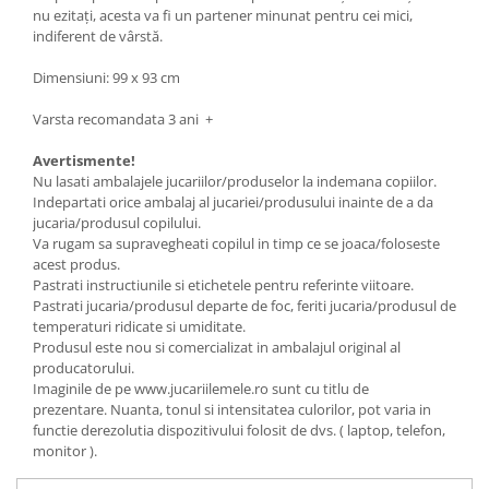
nu ezitați, acesta va fi un partener minunat pentru cei mici,
indiferent de vârstă.
Dimensiuni: 99 x 93 cm
Varsta recomandata 3 ani +
Avertismente!
Nu lasati ambalajele jucariilor/produselor la indemana copiilor.
Indepartati orice ambalaj al jucariei/produsului inainte de a da
jucaria/produsul copilului.
Va rugam sa supravegheati copilul in timp ce se joaca/foloseste
acest produs.
Pastrati instructiunile si etichetele pentru referinte viitoare.
Pastrati jucaria/produsul departe de foc, feriti jucaria/produsul de
temperaturi ridicate si umiditate.
Produsul este nou si comercializat in ambalajul original al
producatorului.
Imaginile de pe www.jucariilemele.ro sunt cu titlu de
prezentare. Nuanta, tonul si intensitatea culorilor, pot varia in
functie derezolutia dispozitivului folosit de dvs. ( laptop, telefon,
monitor ).