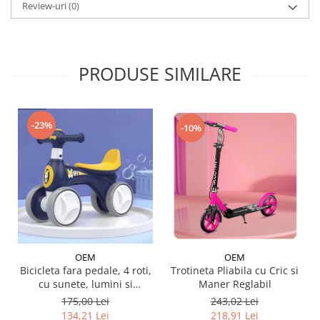
Review-uri
(0)
PRODUSE SIMILARE
-23%
-10%
OEM
OEM
Trotineta Pliabila cu Cric si
Bicicleta fara pedale, 4 roti,
Maner Reglabil
cu sunete, lumini si
baloane de sapun
243,02 Lei
175,00 Lei
218,91 Lei
134,21 Lei