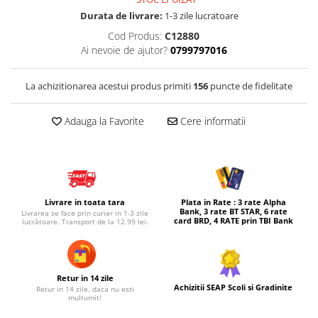
Durata de livrare:
1-3 zile lucratoare
Micul explorator
Cod Produs:
C12880
Nisip kinetic
Ai nevoie de ajutor?
0799797016
Pictura, modelaj si accesorii
Tarcuri si corturi
La achizitionarea acestui produs primiti
156
puncte de fidelitate
Tarc joaca copii
Adauga la Favorite
Cere informatii
Tarc joaca bebe
Tarc joaca cu bile
Corturi copii
Livrare in toata tara
Plata in Rate : 3 rate Alpha
Bank, 3 rate BT STAR, 6 rate
Livrarea se face prin curier in 1-3 zile
card BRD, 4 RATE prin TBI Bank
lucrătoare. Transport de la 12.99 lei.
Retur in 14 zile
Achizitii SEAP Scoli si Gradinite
Retur in 14 zile, daca nu esti
multumit!