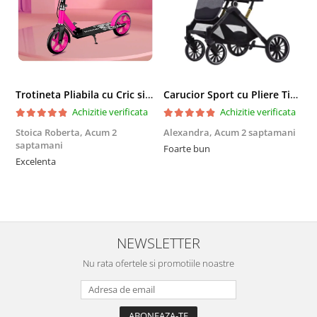
Trotineta Pliabila cu Cric si Maner Reglabil
Carucior Sport cu Pliere Tip Troller si Maner Reversibil - Gri
Achizitie verificata
Achizitie verificata
Stoica Roberta,
Acum 2
Alexandra,
Acum 2 saptamani
E
saptamani
Foarte bun
F
Excelenta
NEWSLETTER
Nu rata ofertele si promotiile noastre