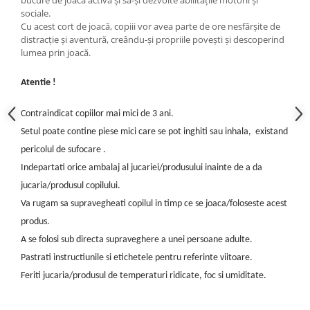
bucure de joacă activă și să-și dezvolte abilitățile motorii și
sociale.
Cu acest cort de joacă, copiii vor avea parte de ore nesfârșite de
distracție și aventură, creându-și propriile povești și descoperind
lumea prin joacă.
Atentie !
Contraindicat copiilor mai mici de 3 ani.
Setul poate contine piese mici care se pot inghiti sau inhala, existand
pericolul de sufocare .
Indepartati orice ambalaj al jucariei/produsului inainte de a da
jucaria/produsul copilului.
Va rugam sa supravegheati copilul in timp ce se joaca/foloseste acest
produs.
A se folosi sub directa supraveghere a unei persoane adulte.
Pastrati instructiunile si etichetele pentru referinte viitoare.
F
eriti jucaria/produsul de temperaturi ridicate
, foc
si umiditate.