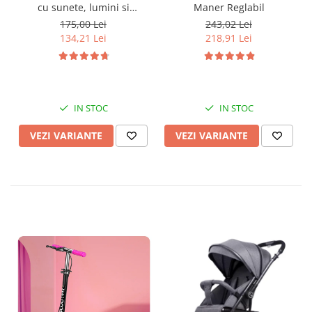
Maner Reglabil
cu sunete, lumini si
baloane de sapun
243,02 Lei
175,00 Lei
218,91 Lei
134,21 Lei
IN STOC
IN STOC
VEZI VARIANTE
VEZI VARIANTE