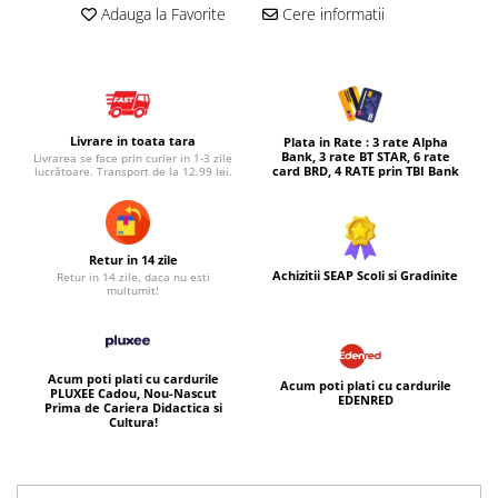
Adauga la Favorite
Cere informatii
Micul explorator
Nisip kinetic
Pictura, modelaj si accesorii
Tarcuri si corturi
Livrare in toata tara
Plata in Rate : 3 rate Alpha
Bank, 3 rate BT STAR, 6 rate
Livrarea se face prin curier in 1-3 zile
Tarc joaca copii
card BRD, 4 RATE prin TBI Bank
lucrătoare. Transport de la 12.99 lei.
Tarc joaca bebe
Tarc joaca cu bile
Corturi copii
Retur in 14 zile
Achizitii SEAP Scoli si Gradinite
Retur in 14 zile, daca nu esti
multumit!
Acum poti plati cu cardurile
Acum poti plati cu cardurile
PLUXEE Cadou, Nou-Nascut
EDENRED
Prima de Cariera Didactica si
Cultura!