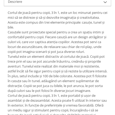
Descriere
Cortul de joacă pentru copii, 3 în 1, este un loc minunat pentru cei
mici să se distreze și să-și dezvolte imaginația și creativitatea.
Acesta este compus din trei elemente principale: casuțe, tunel și
bile.
Casuțele sunt proiectate special pentru a crea un spațiu intim și
confortabil pentru copii. Fiecare casuță are un design atrăgător și
culori vii, care vor captiva atenția copiilor. Acestea pot servi ca
locuri de ascunzătoare, de relaxare sau chiar de rol-play, unde
copiii pot imagina scenarii și pot juca diverse roluri.
Tunelul este un element distractiv al cortului de joacă. Copiii pot
trece prin el sau se pot ascunde înăuntru, creându-și propriile
aventuri. Tunelul este realizat din materiale moi și rezistente,
astfel încât să fie sigur pentru copii și să reziste la utilizare intensă.
În plus, setul include și 100 de bile colorate. Acestea pot fi folosite
în casuțe sau în tunel, adăugând un element suplimentar de
distracție. Copiii se pot juca cu bilele, le pot arunca, le pot sorta
după culori sau le pot folosi în diverse jocuri imaginare.
Cortul de joacă pentru copii, 3 în 1, este portabil și ușor de
asamblat și de dezasamblat. Acesta poate fi utilizat în interior sau
în exterior, în funcție de preferințele și vremea favorabilă. Oferă
un mediu sigur și stimulant pentru copii, încurajându-i să se