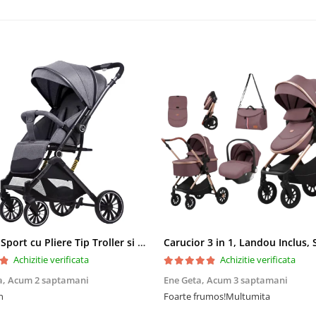
Carucior Sport cu Pliere Tip Troller si Maner Reversibil - Gri
Achizitie verificata
Achizitie verificata
a,
Acum 2 saptamani
Ene Geta,
Acum 3 saptamani
n
Foarte frumos!Multumita