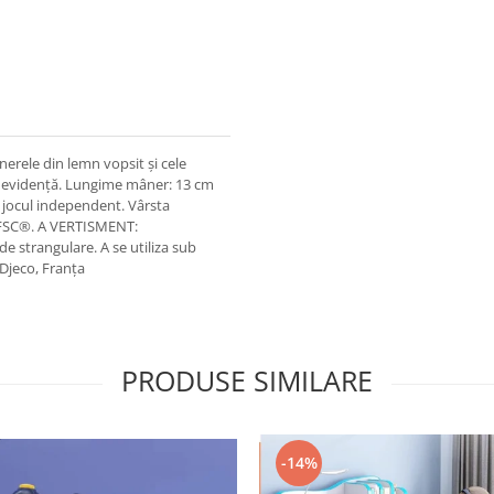
nerele din lemn vopsit și cele
în evidență. Lungime mâner: 13 cm
i jocul independent. Vârsta
t FSC®. A VERTISMENT:
de strangulare. A se utiliza sub
Djeco, Franța
PRODUSE SIMILARE
-14%