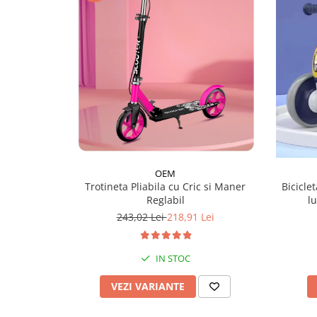
OEM
Trotineta Pliabila cu Cric si Maner
Biciclet
Reglabil
l
243,02 Lei
218,91 Lei
IN STOC
VEZI VARIANTE