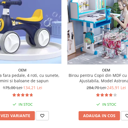
OEM
OEM
a fara pedale, 4 roti, cu sunete,
Birou pentru Copii din MDF cu 
umini si baloane de sapun
Ajustabila, Model Astron
175,00 Lei
134,21 Lei
284,70 Lei
245,91 Lei
IN STOC
IN STOC
VEZI VARIANTE
ADAUGA IN COS