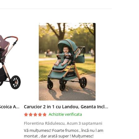
Carucior 3 in 1, Landou Inclus, Scoica Auto, Reversibil, Pliabil, Cadru din Aluminiu, 0-36 luni, ROZ PRAFUIT
Carucior 2 in 1 cu Landou, Geanta Inclusa, Cadru de Aluminiu, Roti Pivotante 360 si Suport Pahar, 0-36 Luni, TURCOAZ
Achizitie verificata
Florentina Rădulescu,
Acum 3 saptamani
Violeta Teo
Vă mulțumesc! Foarte frumos , încă nu l am
Cuburile com
montat , dar arată super ! Mulțumesc!
colorate și c