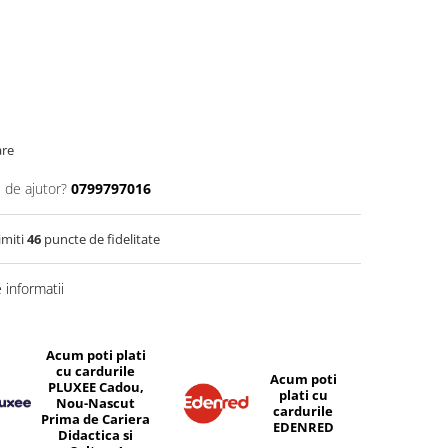
are
 de ajutor?
0799797016
imiti
46
puncte de fidelitate
informatii
Acum poti plati
cu cardurile
Acum poti
PLUXEE Cadou,
plati cu
Nou-Nascut
cardurile
Prima de Cariera
EDENRED
Didactica si