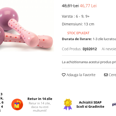
48,81 Lei
46,77 Lei
Varsta
:
6 - 9, 9+
Dimensiuni
:
13 cm
STOC EPUIZAT
Durata de livrare:
1-3 zile lucrato
Cod Produs:
DJ02012
Ai nevoie
La achizitionarea acestui produs pr
Adauga la Favorite
Cere 
 3
nk,
Retur in 14 zile
, 6
Achizitii SEAP
Retur in 14 zile,
 4
Scoli si Gradinite
daca nu esti
multumit!
I