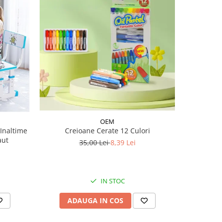
-38%
OEM
Inaltime
Creioane Cerate 12 Culori
Joc Monte
aut
E
35,00 Lei
8,39 Lei
IN STOC
ADAUGA IN COS
AD