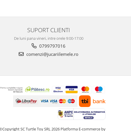
ele. Coletul 
repede, iar 
firmei jucării
Recomand din
SUPORT CLIENTI
De luni pana vineri, intre orele 9:00-17:00
0799797016
comenzi@jucariilemele.ro
©Copyright SC Turtle Toy SRL 2026
Platforma E-commerce by