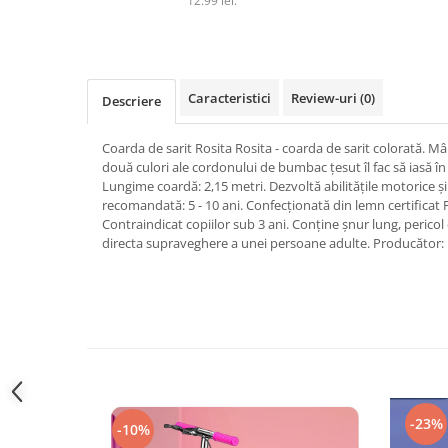
12.99 lei.
Micul explorator
Nisip kinetic
Pictura, modelaj si accesorii
Caracteristici
Review-uri
(0)
Descriere
Tarcuri si corturi
Coarda de sarit Rosita Rosita - coarda de sarit colorată. Mâ
Tarc joaca copii
două culori ale cordonului de bumbac țesut îl fac să iasă 
Tarc joaca bebe
Lungime coardă: 2,15 metri. Dezvoltă abilităţile motorice ș
Tarc joaca cu bile
recomandată: 5 - 10 ani. Confecționată din lemn certifica
Contraindicat copiilor sub 3 ani. Conține șnur lung, pericol 
Corturi copii
directa supraveghere a unei persoane adulte. Producător: 
-23%
-10%