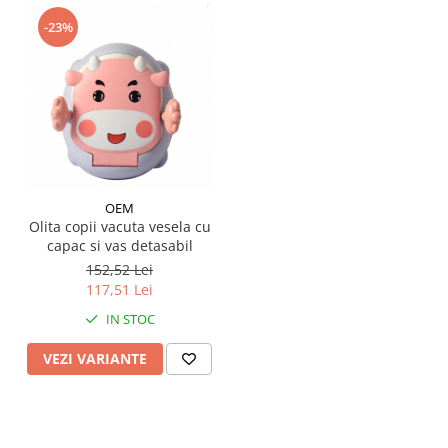
-23%
OEM
Olita copii vacuta vesela cu
capac si vas detasabil
152,52 Lei
117,51 Lei
IN STOC
VEZI VARIANTE