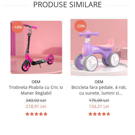
PRODUSE SIMILARE
-23%
-10%
OEM
OEM
Trotineta Pliabila cu Cric si
Bicicleta fara pedale, 4 roti,
Maner Reglabil
cu sunete, lumini si
baloane de sapun
243,02 Lei
175,00 Lei
218,91 Lei
134,21 Lei