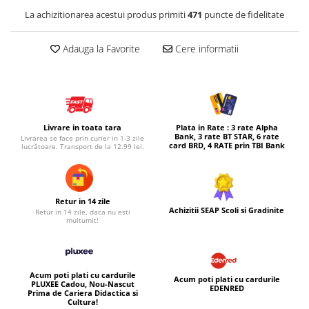
La achizitionarea acestui produs primiti
471
puncte de fidelitate
Micul explorator
Nisip kinetic
Adauga la Favorite
Cere informatii
Pictura, modelaj si accesorii
Tarcuri si corturi
Tarc joaca copii
Tarc joaca bebe
Livrare in toata tara
Plata in Rate : 3 rate Alpha
Bank, 3 rate BT STAR, 6 rate
Livrarea se face prin curier in 1-3 zile
Tarc joaca cu bile
card BRD, 4 RATE prin TBI Bank
lucrătoare. Transport de la 12.99 lei.
Corturi copii
Retur in 14 zile
Achizitii SEAP Scoli si Gradinite
Retur in 14 zile, daca nu esti
multumit!
Acum poti plati cu cardurile
Acum poti plati cu cardurile
PLUXEE Cadou, Nou-Nascut
EDENRED
Prima de Cariera Didactica si
Cultura!