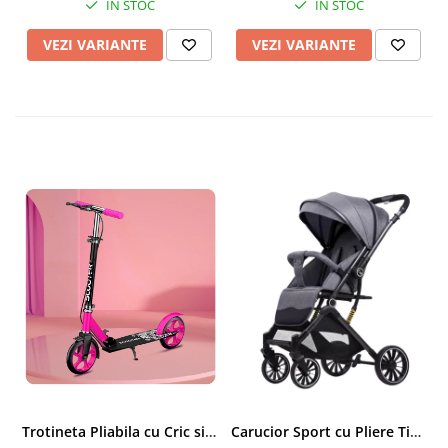
IN STOC
IN STOC
VEZI VARIANTE
VEZI VARIANTE
Trotineta Pliabila cu Cric si Maner Reglabil
Carucior Sport cu Pliere Tip Troller si Maner Reversibil - Gri