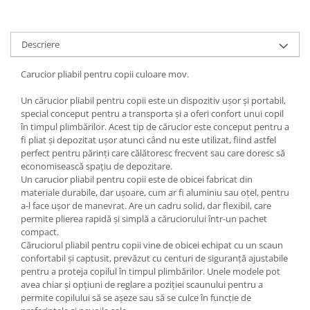
Descriere
Carucior pliabil pentru copii culoare mov.
Un cărucior pliabil pentru copii este un dispozitiv ușor și portabil,
special conceput pentru a transporta și a oferi confort unui copil
în timpul plimbărilor. Acest tip de cărucior este conceput pentru a
fi pliat și depozitat ușor atunci când nu este utilizat, fiind astfel
perfect pentru părinți care călătoresc frecvent sau care doresc să
economisească spațiu de depozitare.
Un carucior pliabil pentru copii este de obicei fabricat din
materiale durabile, dar ușoare, cum ar fi aluminiu sau oțel, pentru
a-l face ușor de manevrat. Are un cadru solid, dar flexibil, care
permite plierea rapidă și simplă a căruciorului într-un pachet
compact.
Căruciorul pliabil pentru copii vine de obicei echipat cu un scaun
confortabil și captusit, prevăzut cu centuri de siguranță ajustabile
pentru a proteja copilul în timpul plimbărilor. Unele modele pot
avea chiar și opțiuni de reglare a poziției scaunului pentru a
permite copilului să se așeze sau să se culce în funcție de