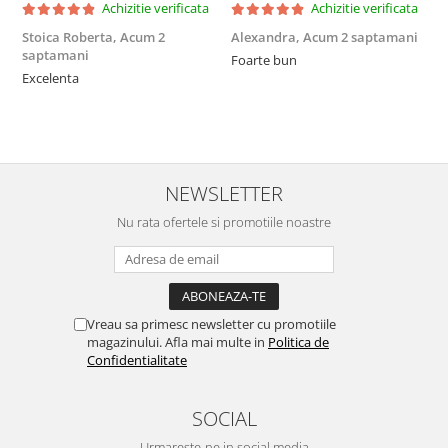
Achizitie verificata
Achizitie verificata
Stoica Roberta,
Acum 2
Alexandra,
Acum 2 saptamani
E
saptamani
Foarte bun
F
Excelenta
NEWSLETTER
Nu rata ofertele si promotiile noastre
Vreau sa primesc newsletter cu promotiile
magazinului. Afla mai multe in
Politica de
Confidentialitate
SOCIAL
Urmareste-ne in social media