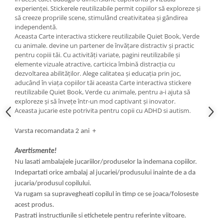
experienței. Stickerele reutilizabile permit copiilor să exploreze și
să creeze propriile scene, stimulând creativitatea și gândirea
independentă.
Aceasta Carte interactiva stickere reutilizabile Quiet Book, Verde
cu animale. devine un partener de învățare distractiv și practic
pentru copiii tăi. Cu activități variate, pagini reutilizabile și
elemente vizuale atractive, carticica îmbină distracția cu
dezvoltarea abilităților. Alege calitatea și educația prin joc,
aducând în viața copiilor tăi aceasta Carte interactiva stickere
reutilizabile Quiet Book, Verde cu animale, pentru a-i ajuta să
exploreze și să învețe într-un mod captivant și inovator.
Aceasta jucarie este potrivita pentru copii cu ADHD si autism.
Varsta recomandata 2 ani +
Avertismente!
Nu lasati ambalajele jucariilor/produselor la indemana copiilor.
Indepartati orice ambalaj al jucariei/produsului inainte de a da
jucaria/produsul copilului.
Va rugam sa supravegheati copilul in timp ce se joaca/foloseste
acest produs.
Pastrati instructiunile si etichetele pentru referinte viitoare.