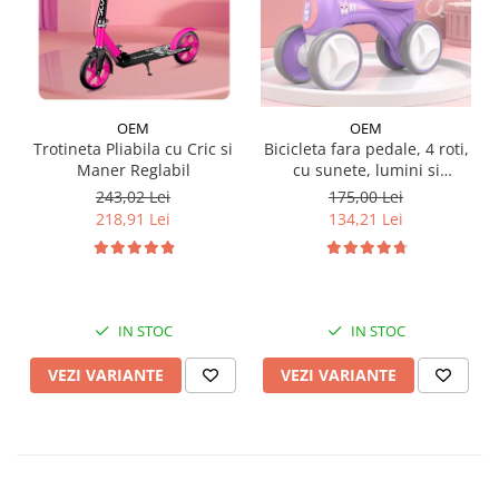
OEM
OEM
Trotineta Pliabila cu Cric si
Bicicleta fara pedale, 4 roti,
Maner Reglabil
cu sunete, lumini si
baloane de sapun
243,02 Lei
175,00 Lei
218,91 Lei
134,21 Lei
IN STOC
IN STOC
VEZI VARIANTE
VEZI VARIANTE