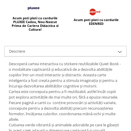
Acum poti plati cu cardurile
Acum poti plati cu cardurile
PLUXEE Cadou, Nou-Nascut
EDENRED
Prima de Cariera Didactica si
Cultura!
Descriere
Descoperă cartea interactiva cu stickere reutilizabile Quiet Book -
o modalitate captivantă și educativă de a dezvolta abilitățile
copiilor într-un mod interactiv și distractiv. Aceasta carte
inteligenta a fost creata pentru a stimula imaginația și pentru a
încuraja dezvoltarea abilităților cognitive și motorii.
Cartea este conceputa pentru a fi reutilizabil, astfel încât copiii
pot explora activitățile de mai multe ori, fără a epuiza resursele.
Fiecare pagină a cartii cu conține provocări și activități variate,
concepute pentru a dezvolta abilități precum recunoașterea
formelor, învățarea culorilor, coordonarea mână-ochi și multe
altele.
Culoarea verde vibrantă și animalele adorabile pe care le găsești
în acest caiet adaugă o dimensiune captivantă și vizuală