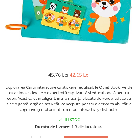
Leagane bebelusi
Seturi de constructie
Jucarii de plus mici
Copii 4 ani+
Copii 4 ani+
Lenjerii de pat copii si bebe
Jucarii vorbarete
Copii 5 ani+
Copii 5 ani+
Jucarii de plus medii
Mobilier pentru copii
Jucarii tip STEM
Copii 6 ani+
Copii 6 ani+
Jucarii de plus mari
Patuturi copii
Jucarii instrumente muzicale
Jucarii fete
Jucarii baieti
Masinute
Papusi
45,76 Lei
42,65 Lei
Accesorii copii
Explorarea Cartii interactive cu stickere reutilizabile Quiet Book, Verde
Busy Board
cu animale, devine o experiență captivantă și educațională pentru
Figurine cu eroi si personaje
copii. Acest caiet inteligent, într-o nuanță plăcută de verde, aduce cu
sine o gamă largă de activități concepute pentru a dezvolta abilitățile
Jocuri de societate
cognitive și motorii într-un mod interactiv și distractiv.
Jocuri si Jucarii in Limba Romana
IN STOC
Durata de livrare:
1-3 zile lucratoare
Jucarii de Rol
Jucarii motricitate