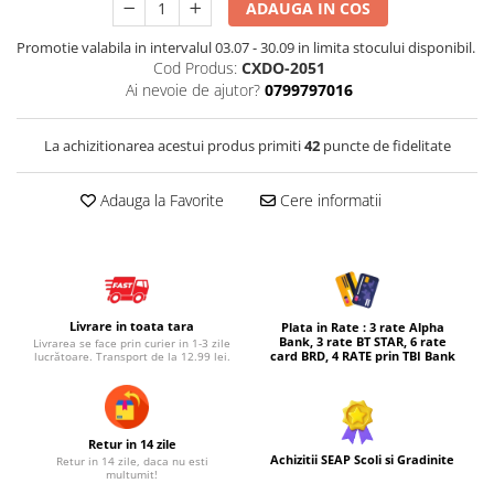
ADAUGA IN COS
Micul explorator
Promotie valabila in intervalul 03.07 - 30.09 in limita stocului disponibil.
Nisip kinetic
Cod Produs:
CXDO-2051
Ai nevoie de ajutor?
0799797016
Pictura, modelaj si accesorii
Tarcuri si corturi
La achizitionarea acestui produs primiti
42
puncte de fidelitate
Tarc joaca copii
Tarc joaca bebe
Adauga la Favorite
Cere informatii
Tarc joaca cu bile
Corturi copii
Livrare in toata tara
Plata in Rate : 3 rate Alpha
Bank, 3 rate BT STAR, 6 rate
Livrarea se face prin curier in 1-3 zile
card BRD, 4 RATE prin TBI Bank
lucrătoare. Transport de la 12.99 lei.
Retur in 14 zile
Achizitii SEAP Scoli si Gradinite
Retur in 14 zile, daca nu esti
multumit!