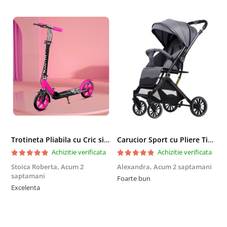
Trotineta Pliabila cu Cric si Maner Reglabil
Carucior Sport cu Pliere Tip Troller si Maner Reversibil - Gri
Achizitie verificata
Achizitie verificata
Stoica Roberta,
Acum 2
Alexandra,
Acum 2 saptamani
E
saptamani
Foarte bun
F
Excelenta