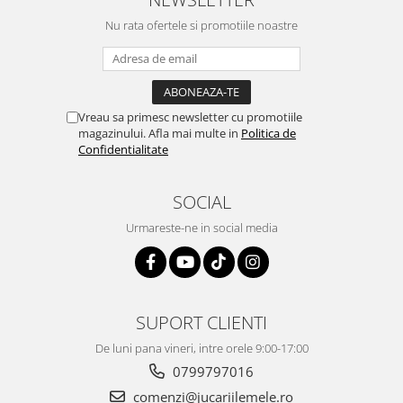
Nu rata ofertele si promotiile noastre
Vreau sa primesc newsletter cu promotiile
magazinului. Afla mai multe in
Politica de
Confidentialitate
SOCIAL
Urmareste-ne in social media
SUPORT CLIENTI
De luni pana vineri, intre orele 9:00-17:00
0799797016
comenzi@jucariilemele.ro