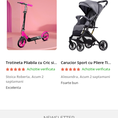
Trotineta Pliabila cu Cric si Maner Reglabil
Carucior Sport cu Pliere Tip Troller si Maner Reversibil - Gri
Achizitie verificata
Achizitie verificata
Stoica Roberta,
Acum 2
Alexandra,
Acum 2 saptamani
E
saptamani
Foarte bun
F
Excelenta
NEWSLETTER