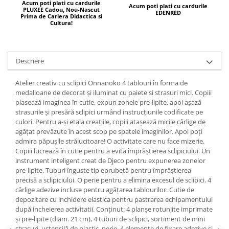
Acum poti plati cu cardurile
Acum poti plati cu cardurile
PLUXEE Cadou, Nou-Nascut
EDENRED
Prima de Cariera Didactica si
Cultura!
Descriere
Atelier creativ cu sclipici Onnanoko 4 tablouri în forma de
medalioane de decorat și iluminat cu paiete si strasuri mici. Copiii
plasează imaginea în cutie, expun zonele pre-lipite, apoi așază
strasurile și presără sclipici urmând instrucțiunile codificate pe
culori. Pentru a-și etala creațiile, copiii atașează micile cârlige de
agățat prevăzute în acest scop pe spatele imaginilor. Apoi poți
admira păpușile strălucitoare! O activitate care nu face mizerie.
Copiii lucrează în cutie pentru a evita împrăștierea sclipiciului. Un
instrument inteligent creat de Djeco pentru expunerea zonelor
pre-lipite. Tuburi înguste tip eprubetă pentru împrăștierea
precisă a sclipiciului. O perie pentru a elimina excesul de sclipici. 4
cârlige adezive incluse pentru agățarea tablourilor. Cutie de
depozitare cu inchidere elastica pentru pastrarea echipamentului
după incheierea activitatii. Conținut: 4 planșe rotunjite imprimate
și pre-lipite (diam. 21 cm), 4 tuburi de sclipici, sortiment de mini
strasuri, ustensilă de plastic, perie, 4 elemente de fixare adezive și