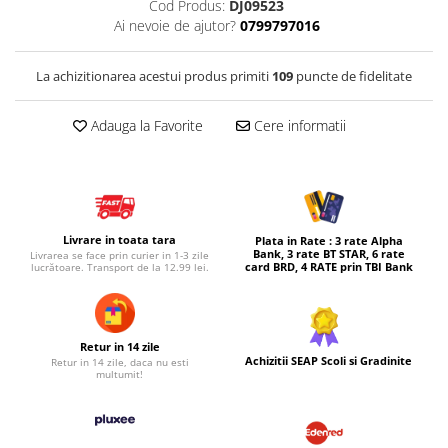
Cod Produs:
DJ09523
Ai nevoie de ajutor?
0799797016
Micul explorator
Nisip kinetic
La achizitionarea acestui produs primiti
109
puncte de fidelitate
Pictura, modelaj si accesorii
Tarcuri si corturi
Adauga la Favorite
Cere informatii
Tarc joaca copii
Tarc joaca bebe
Tarc joaca cu bile
Corturi copii
Livrare in toata tara
Plata in Rate : 3 rate Alpha
Bank, 3 rate BT STAR, 6 rate
Livrarea se face prin curier in 1-3 zile
card BRD, 4 RATE prin TBI Bank
lucrătoare. Transport de la 12.99 lei.
Retur in 14 zile
Achizitii SEAP Scoli si Gradinite
Retur in 14 zile, daca nu esti
multumit!